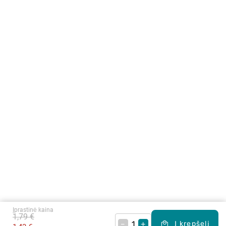
Įprastinė kaina
1,79 €
–
+
Į krepšelį