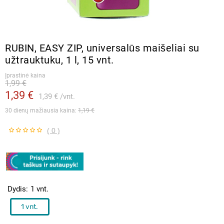
RUBIN, EASY ZIP, universalūs maišeliai su
užtrauktuku, 1 l, 15 vnt.
Įprastinė kaina
1,99 €
1,39 €
1,39 €
vnt.
30 dienų mažiausia kaina: 
1,19 €
( 0 )
Dydis
1 vnt.
1 vnt.