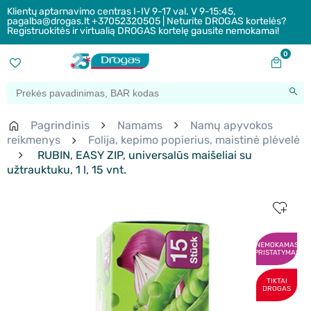
Klientų aptarnavimo centras I-IV 9-17 val. V 9-15:45,
pagalba@drogas.lt +37052320505 | Neturite DROGAS kortelės?
Registruokitės ir virtualią DROGAS kortelę gausite nemokamai!
0
Pagrindinis
Namams
Namų apyvokos
reikmenys
Folija, kepimo popierius, maistinė plėvelė
RUBIN, EASY ZIP, universalūs maišeliai su
užtrauktuku, 1 l, 15 vnt.
NEMOKAMAS
PRISTATYMAS
TIKTAI
DROGAS