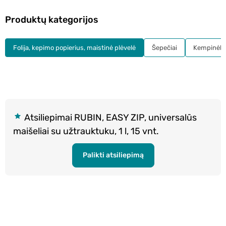
Produktų kategorijos
Folija, kepimo popierius, maistinė plėvelė
Šepečiai
Kempinėlės
Atsiliepimai RUBIN, EASY ZIP, universalūs
maišeliai su užtrauktuku, 1 l, 15 vnt.
Palikti atsiliepimą