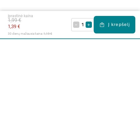
Įprastinė kaina
1,99 €
–
+
Į krepšelį
1,39 €
30 dienų mažiausia kaina: 
1,19 €
Apie mus
E. parduotuvė
Lojalumo programa