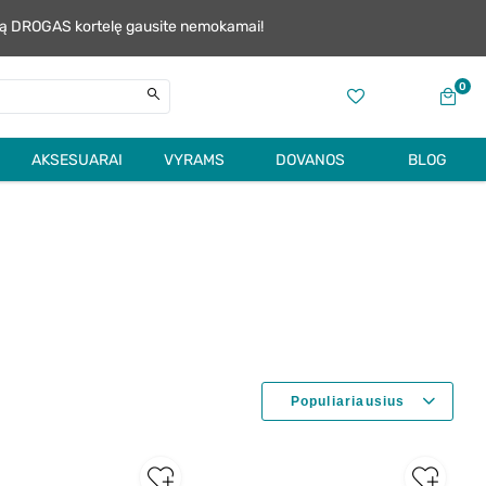
alią DROGAS kortelę gausite nemokamai!
0
AKSESUARAI
VYRAMS
DOVANOS
BLOG