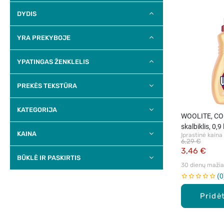
DYDIS
YRA PREKYBOJE
YPATINGAS ŽENKLELIS
PREKĖS TEKSTŪRA
KATEGORIJA
WOOLITE, CO
skalbiklis, 0,9 
KAINA
Įprastinė kaina
6,29 €
3,46 €
BŪKLĖ IR PASKIRTIS
30 dienų mažiau
0
Pridėt