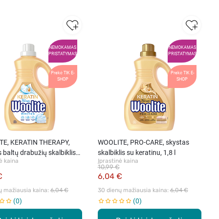
NEMOKAMAS
NEMOKAMAS
PRISTATYMAS
PRISTATYMAS
Prekė TIK E-
Prekė TIK E-
SHOP
SHOP
TE, KERATIN THERAPY,
WOOLITE, PRO-CARE, skystas
 baltų drabužių skalbiklis
skalbiklis su keratinu, 1,8 l
ė kaina
Įprastinė kaina
tinu, 1,8 l (30 skalbimų)
10,99 €
€
6,04 €
ų mažiausia kaina: 
6,04 €
30 dienų mažiausia kaina: 
6,04 €
0
0