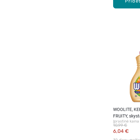
Pridėt
WOOLITE, KE
FRUITY, skyst
Įprastinė kaina
drabužių skalb
10,99 €
1,8L.
6,04 €
30 dienų mažiau