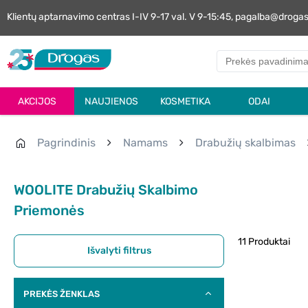
Klientų aptarnavimo centras I-IV 9-17 val. V 9-15:45, pagalba@droga
AKCIJOS
NAUJIENOS
KOSMETIKA
ODAI
Pagrindinis
Namams
Drabužių skalbimas
WOOLITE Drabužių Skalbimo
Priemonės
11 Produktai
Išvalyti filtrus
PREKĖS ŽENKLAS