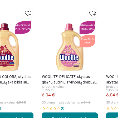
NEMOKAMAS
NEMOKAMAS
PRISTATYMAS
PRISTATYMAS
Prekė TIK E-
SHOP
X COLORS, skystas
WOOLITE, DELICATE, skystas
WOOLI
žių skalbiklis su
gležnų audinių ir vilnonių drabužių
skystas
Įprastinė kaina
Įprastin
skalbiklis su keratinu, 1,8 l
su kera
10,99 €
10,99 €
6,04 €
6,04 
sia kaina: 
6,04 €
30 dienų mažiausia kaina: 
6,04 €
30 dien
0