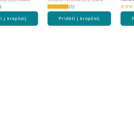
1
i į krepšelį
Pridėti į krepšelį