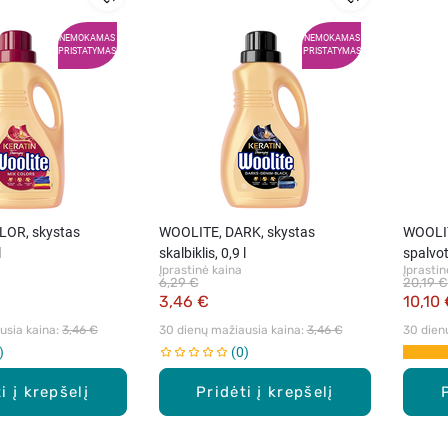
NEMOKAMAS
NEMOKAMAS
PRISTATYMAS
PRISTATYMAS
LOR, skystas
WOOLITE, DARK, skystas
WOOLIT
l
skalbiklis, 0,9 l
spalvot
Įprastinė kaina
Įprastin
keratin
6,29 €
20,19 €
3,46 €
10,10
sia kaina: 
3,46 €
30 dienų mažiausia kaina: 
3,46 €
30 dien
0
i į krepšelį
Pridėti į krepšelį