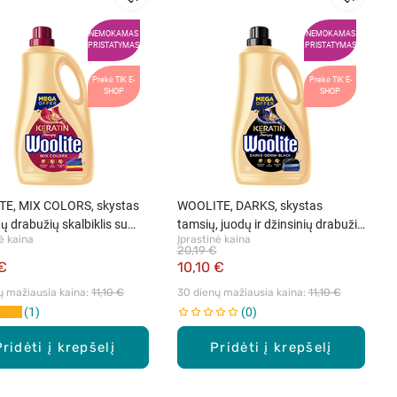
NEMOKAMAS
NEMOKAMAS
PRISTATYMAS
PRISTATYMAS
Prekė TIK E-
Prekė TIK E-
SHOP
SHOP
E, MIX COLORS, skystas
WOOLITE, DARKS, skystas
ų drabužių skalbiklis su
tamsių, juodų ir džinsinių drabužių
ė kaina
Įprastinė kaina
u, 3,6 L
skalbiklis su keratinu, 3,6 L
20,19 €
 €
10,10 €
ų mažiausia kaina: 
11,10 €
30 dienų mažiausia kaina: 
11,10 €
1
0
Pridėti į krepšelį
Pridėti į krepšelį