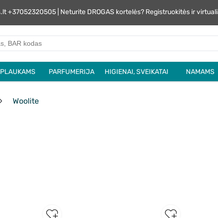
s.lt +37052320505 | Neturite DROGAS kortelės? Registruokitės ir virtu
PLAUKAMS
PARFUMERIJA
HIGIENAI, SVEIKATAI
NAMAMS
Woolite