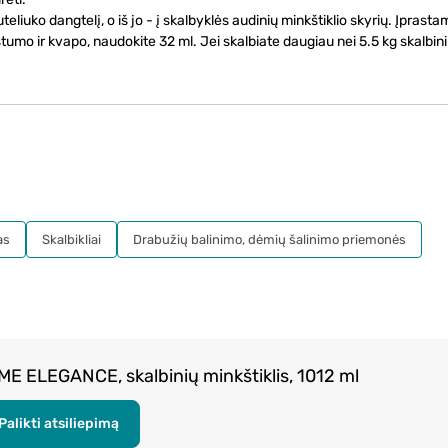
teliuko dangtelį, o iš jo - į skalbyklės audinių minkštiklio skyrių. Įprasta
tumo ir kvapo, naudokite 32 ml. Jei skalbiate daugiau nei 5.5 kg skalbini
as
Skalbikliai
Drabužių balinimo, dėmių šalinimo priemonės
E ELEGANCE, skalbinių minkštiklis, 1012 ml
Palikti atsiliepimą