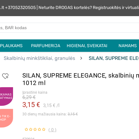
s.lt +37052320505 | Neturite DROGAS kortelės? Registruokitės ir virtu
PLAUKAMS
PARFUMERIJA
HIGIENAI, SVEIKATAI
NAMAMS
Skalbinių minkštikliai, granulės
SILAN, SUPREME ELEGA
SILAN, SUPREME ELEGANCE, skalbinių mi
1012 ml
Įprastinė kaina
OKAMAS
6,29 €
TATYMAS
3,15 €
3,15 €
l
30 dienų mažiausia kaina: 
3,15 €
ė TIK E-
HOP
( 0 )