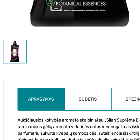
APRAŠYMAS
SUDĖTIS
ĮSPĖJI
Aukščiausios kokybės aromato skalbiniai su „Silan Suprême Elé
raminančios gėlių aromato vidurinės natos ir nenugalimas išskir
parfumerių sukurta kvepalų kompozicija, suteikiančia išskirtinį
rūpinasi, kad po skalbimo drabužiai būtų idealiai minkšti ir prižiū