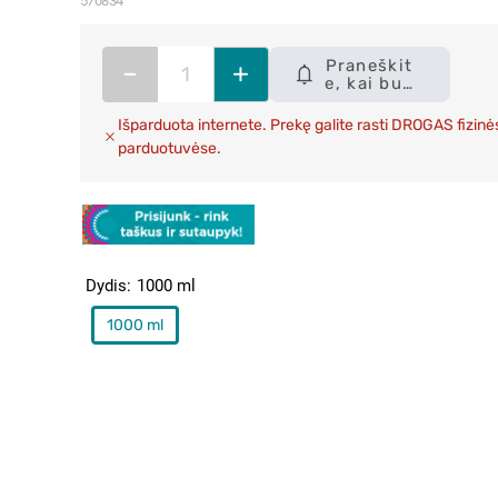
570834
Praneškit
–
+
e, kai bus
sandėlyje
Išparduota internete. Prekę galite rasti DROGAS fizinė
parduotuvėse.
Dydis
1000 ml
1000 ml