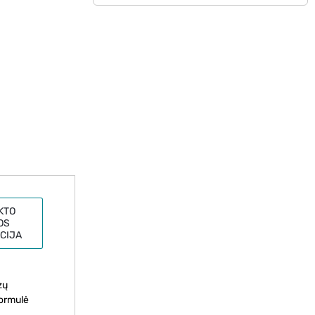
KTO
OS
CIJA
zų
formulė