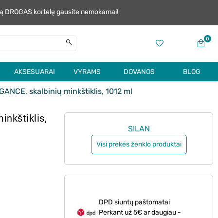
alią DROGAS kortelę gausite nemokamai!
0
AKSESUARAI
VYRAMS
DOVANOS
BLOG
NCE, skalbinių minkštiklis, 1012 ml
nkštiklis,
SILAN
Visi prekės ženklo produktai
DPD siuntų paštomatai
Perkant už 5€ ar daugiau -