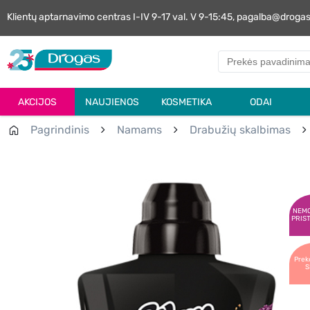
Klientų aptarnavimo centras I-IV 9-17 val. V 9-15:45, pagalba@droga
AKCIJOS
NAUJIENOS
KOSMETIKA
ODAI
Pagrindinis
Namams
Drabužių skalbimas
NEM
PRIS
Prek
S