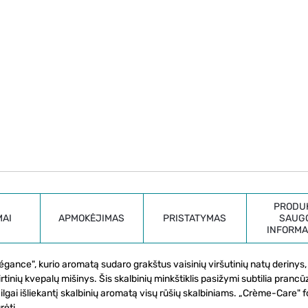
PRODU
MAI
APMOKĖJIMAS
PRISTATYMAS
SAUG
INFORMA
gance", kurio aromatą sudaro grakštus vaisinių viršutinių natų derinys,
tinių kvepalų mišinys. Šis skalbinių minkštiklis pasižymi subtilia prancū
 ilgai išliekantį skalbinių aromatą visų rūšių skalbiniams. „Crème-Care" 
rėti.