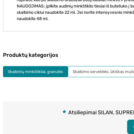
NAUDOJIMAS: įpilkite audinių minkštiklio tiesiai iš buteliuko į bu
skalbimo ciklui naudokite 22 ml. Jei norite intensyvesnio minkš
naudokite 48 ml.
Produktų kategorijos
Skalbinių minkštikliai, granulės
Skalbimo servetėlės, ūkiškas muil
Atsiliepimai SILAN, SUPREM