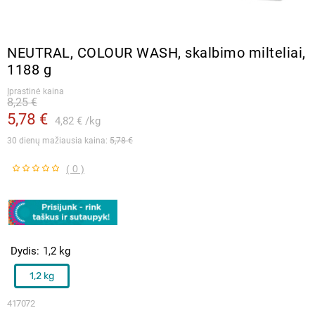
NEUTRAL, COLOUR WASH, skalbimo milteliai,
1188 g
Įprastinė kaina
8,25 €
5,78 €
4,82 €
kg
30 dienų mažiausia kaina: 
5,78 €
( 0 )
Dydis
1,2 kg
1,2 kg
417072