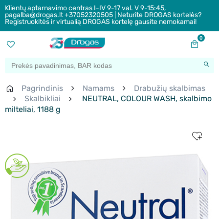
Klientų aptarnavimo centras I-IV 9-17 val. V 9-15:45,
pagalba@drogas.lt +37052320505 | Neturite DROGAS kortelės?
Registruokitės ir virtualią DROGAS kortelę gausite nemokamai!
0
Pagrindinis
Namams
Drabužių skalbimas
Skalbikliai
NEUTRAL, COLOUR WASH, skalbimo
milteliai, 1188 g