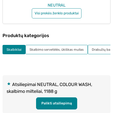
NEUTRAL
Visi prekės ženklo produktai
Produktų kategorijos
Skalbikliai
Skalbimo servetėlės, ūkiškas muilas
Drabužių bali
Atsiliepimai NEUTRAL, COLOUR WASH,
skalbimo milteliai, 1188 g
Palikti atsiliepimą