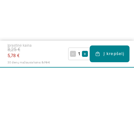
Įprastinė kaina
8,25 €
–
+
Į krepšelį
5,78 €
30 dienų mažiausia kaina: 
5,78 €
Apie mus