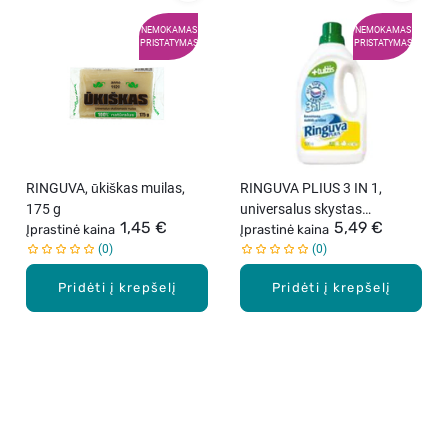
NEMOKAMAS
NEMOKAMAS
PRISTATYMAS
PRISTATYMAS
RINGUVA, ūkiškas muilas,
RINGUVA PLIUS 3 IN 1,
175 g
universalus skystas
1,45 €
5,49 €
Įprastinė kaina
skalbiklis, su tulžimi, 20
Įprastinė kaina
0
0
skalbimų, 1 l.
Pridėti į krepšelį
Pridėti į krepšelį