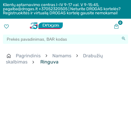
Klientų aptarnavimo centras I-IV 9-17 val. V 9-15:45,
pagalba@drogas.lt +37052320505 | Neturite DROGAS kortelės?
Registruokitės ir virtualią DROGAS kortelę gausite nemokamai!
0
Pagrindinis
Namams
Drabužių
skalbimas
Ringuva