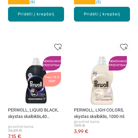
9
5
Pridėti į krepšelį
Pridėti į krepšelį
NEMOKAMAS
NEMOKAMAS
PRISTATYMAS
PRISTATYMAS
Prekė TIK E-
SHOP
PERWOLL, LIQUID BLACK,
PERWOLL, LIGH COLORS,
skystas skalbiklis,40
skystas skalbiklis, 1000 ml.
Įprastinė kaina
skalbimų, 2000 ml.
7,99 €
Įprastinė kaina
14,29 €
3,99 €
7,15 €