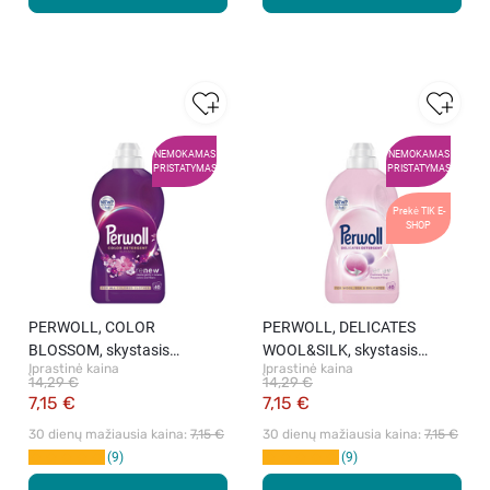
NEMOKAMAS
NEMOKAMAS
PRISTATYMAS
PRISTATYMAS
Prekė TIK E-
SHOP
PERWOLL, COLOR
PERWOLL, DELICATES
BLOSSOM, skystasis
WOOL&SILK, skystasis
Įprastinė kaina
Įprastinė kaina
skalbiklis, 2000 ml
skalbiklis, 2000 ml
14,29 €
14,29 €
7,15 €
7,15 €
30 dienų mažiausia kaina: 
7,15 €
30 dienų mažiausia kaina: 
7,15 €
9
9