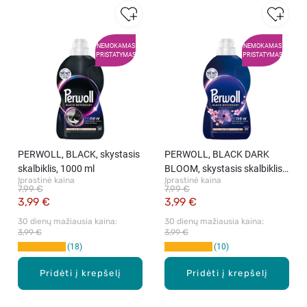
NEMOKAMAS
NEMOKAMAS
PRISTATYMAS
PRISTATYMAS
PERWOLL, BLACK, skystasis
PERWOLL, BLACK DARK
skalbiklis, 1000 ml
BLOOM, skystasis skalbiklis,
Įprastinė kaina
Įprastinė kaina
1000 ml
7,99 €
7,99 €
3,99 €
3,99 €
30 dienų mažiausia kaina: 
30 dienų mažiausia kaina: 
3,99 €
3,99 €
18
10
Pridėti į krepšelį
Pridėti į krepšelį