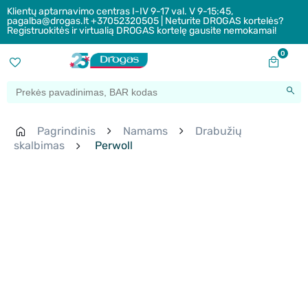
Klientų aptarnavimo centras I-IV 9-17 val. V 9-15:45,
pagalba@drogas.lt +37052320505 | Neturite DROGAS kortelės?
Registruokitės ir virtualią DROGAS kortelę gausite nemokamai!
0
Pagrindinis
Namams
Drabužių
skalbimas
Perwoll