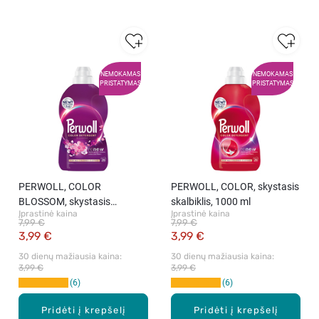
NEMOKAMAS
NEMOKAMAS
PRISTATYMAS
PRISTATYMAS
PERWOLL, COLOR
PERWOLL, COLOR, skystasis
BLOSSOM, skystasis
skalbiklis, 1000 ml
Įprastinė kaina
Įprastinė kaina
skalbiklis, 1000 ml
7,99 €
7,99 €
3,99 €
3,99 €
30 dienų mažiausia kaina: 
30 dienų mažiausia kaina: 
3,99 €
3,99 €
6
6
Pridėti į krepšelį
Pridėti į krepšelį