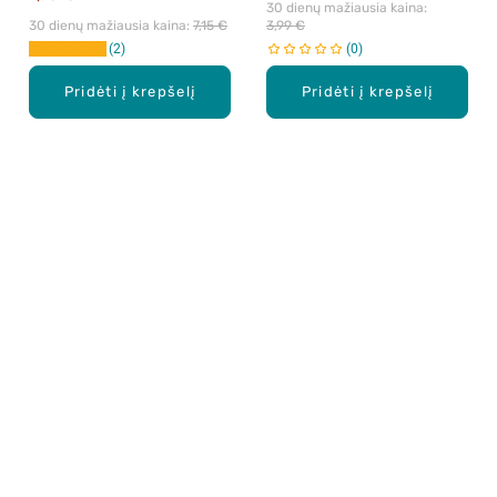
30 dienų mažiausia kaina: 
30 dienų mažiausia kaina: 
7,15 €
3,99 €
2
0
Pridėti į krepšelį
Pridėti į krepšelį
Apie mus
E. parduotuvė