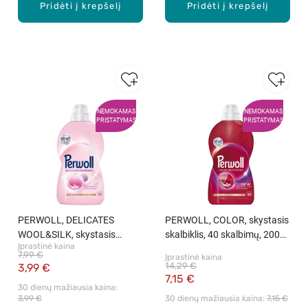
Pridėti į krepšelį
Pridėti į krepšelį
NEMOKAMAS
NEMOKAMAS
PRISTATYMAS
PRISTATYMAS
PERWOLL, DELICATES
PERWOLL, COLOR, skystasis
WOOL&SILK, skystasis
skalbiklis, 40 skalbimų, 2000
Įprastinė kaina
skalbiklis, 1000 ml
ml
7,99 €
Įprastinė kaina
14,29 €
3,99 €
7,15 €
30 dienų mažiausia kaina: 
3,99 €
30 dienų mažiausia kaina: 
7,15 €