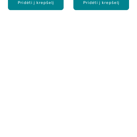
Pridėti į krepšelį
Pridėti į krepšelį
Apie mus
E. parduotuvė
Lojalumo programa
Klientų aptarnavimo centras