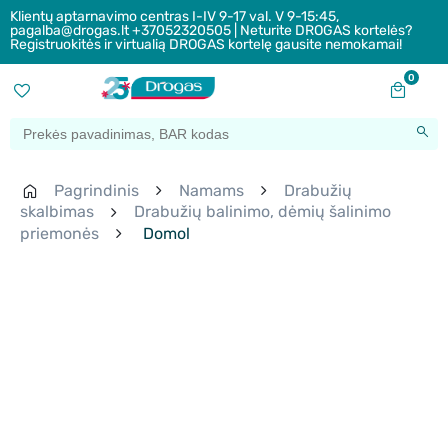
Klientų aptarnavimo centras I-IV 9-17 val. V 9-15:45,
pagalba@drogas.lt +37052320505 | Neturite DROGAS kortelės?
Registruokitės ir virtualią DROGAS kortelę gausite nemokamai!
0
Pagrindinis
Namams
Drabužių
skalbimas
Drabužių balinimo, dėmių šalinimo
priemonės
Domol