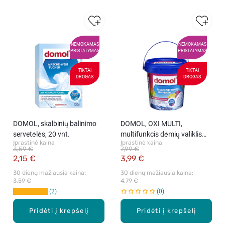
NEMOKAMAS
NEMOKAMAS
PRISTATYMAS
PRISTATYMAS
TIKTAI
TIKTAI
DROGAS
DROGAS
DOMOL, skalbinių balinimo
DOMOL, OXI MULTI,
servetėlės, 20 vnt.
multifunkcis dėmių valiklis
Įprastinė kaina
Įprastinė kaina
neblunkantiems audiniams,
3,59 €
7,99 €
750 g
2,15 €
3,99 €
30 dienų mažiausia kaina: 
30 dienų mažiausia kaina: 
3,59 €
4,79 €
2
0
Pridėti į krepšelį
Pridėti į krepšelį