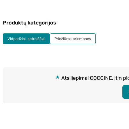
Produktų kategorijos
Vidpadžiai, batraiščiai
Priežiūros priemonės
Atsiliepimai COCCINE, itin pl