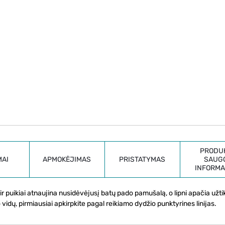
PRODU
MAI
APMOKĖJIMAS
PRISTATYMAS
SAUG
INFORMA
ir puikiai atnaujina nusidėvėjusį batų pado pamušalą, o lipni apačia užtik
to vidų, pirmiausiai apkirpkite pagal reikiamo dydžio punktyrines linijas.