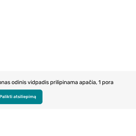
onas odinis vidpadis prilipinama apačia, 1 pora
Palikti atsiliepimą