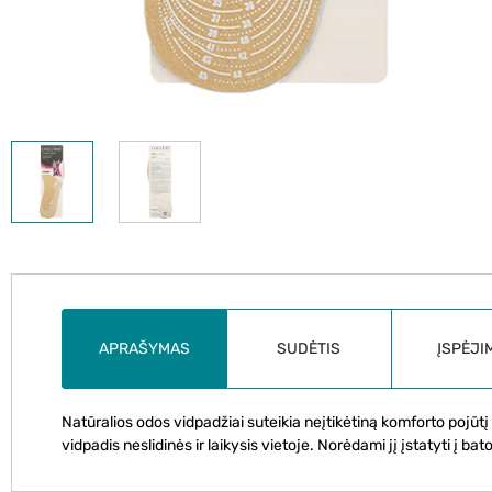
APRAŠYMAS
SUDĖTIS
ĮSPĖJI
Natūralios odos vidpadžiai suteikia neįtikėtiną komforto pojūtį 
vidpadis neslidinės ir laikysis vietoje. Norėdami jį įstatyti į ba