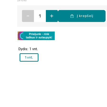
291093
–
+
Į krepšelį
Dydis
1 vnt.
1 vnt.