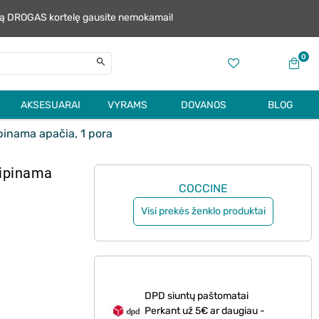
alią DROGAS kortelę gausite nemokamai!
0
AKSESUARAI
VYRAMS
DOVANOS
BLOG
ipinama apačia, 1 pora
lipinama
COCCINE
Visi prekės ženklo produktai
DPD siuntų paštomatai
Perkant už 5€ ar daugiau -