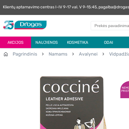
Klientų aptarnavimo centras I-IV 9-17 val. V 9-15:45, pagalba@droga
AKCIJOS
NAUJIENOS
KOSMETIKA
ODAI
Pagrindinis
Namams
Avalynei
Vidpadžia
NEM
PRIS