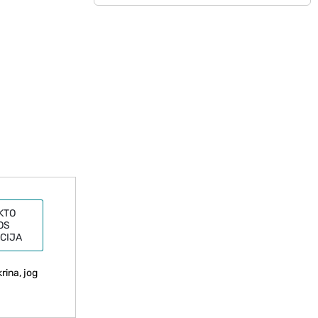
KTO
OS
CIJA
rina, jog