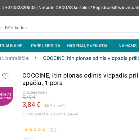
s.lt +37052320505 | Neturite DROGAS kortelės? Registruokitės ir virtu
PLAUKAMS
PARFUMERIJA
HIGIENAI, SVEIKATAI
NAMAMS
i, batraiščiai
COCCINE, itin plonas odinis vidpadis pril
COCCINE, itin plonas odinis vidpadis pri
apačia, 1 pora
Įprastinė kaina
OKAMAS
5,49 €
TATYMAS
3,84 €
3,84 €
vnt.
30 dienų mažiausia kaina: 
5,49 €
( 0 )