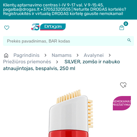
Klientų aptarnavimo centras I-IV 9-17 val. V 9-15:45,
pagalba@drogas.lt +37052320505 | Neturite DROGAS kortelės?
Registruokitės ir virtualią DROGAS kortelę gausite nemokamai!
0
Pagrindinis
Namams
Avalynei
Priežiūros priemonės
SILVER, zomšo ir nabuko
atnaujintojas, bespalvis, 250 ml
NEMOKAMAS
PRISTATYMAS