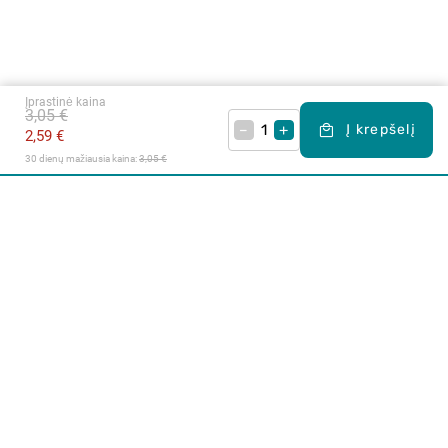
Įprastinė kaina
3,05 €
–
+
Į krepšelį
2,59 €
30 dienų mažiausia kaina: 
3,05 €
Apie mus
E. parduotuvė