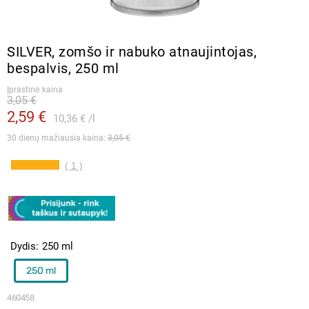
SILVER, zomšo ir nabuko atnaujintojas,
bespalvis, 250 ml
Įprastinė kaina
3,05 €
2,59 €
10,36 €
l
30 dienų mažiausia kaina: 
3,05 €
( 1 )
Dydis
250 ml
250 ml
460458