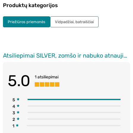
Produktų kategorijos
Priežiūros priemonės
Vidpadžiai, batraiščiai
Atsiliepimai SILVER, zomšo ir nabuko atnaujintojas, bespalvis, 250 ml
5.0
1 atsiliepimai
5
4
3
2
1