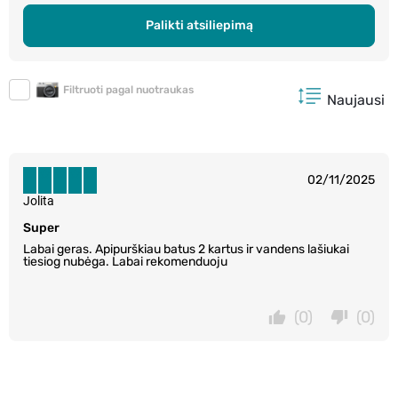
Palikti atsiliepimą
Filtruoti pagal nuotraukas
Naujausi
02/11/2025
Jolita
Super
Labai geras. Apipurškiau batus 2 kartus ir vandens lašiukai
tiesiog nubėga. Labai rekomenduoju
(0)
(0)