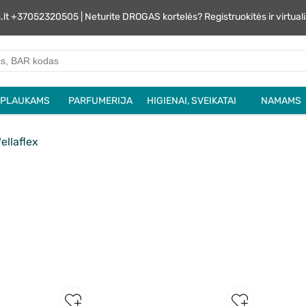
s.lt +37052320505 | Neturite DROGAS kortelės? Registruokitės ir virtu
PLAUKAMS
PARFUMERIJA
HIGIENAI, SVEIKATAI
NAMAMS
ellaflex