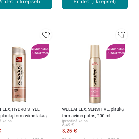
Pridėti į krepšelį
Pridėti į krepšelį
NEMOKAMAS
NEMOKAMAS
PRISTATYMAS
PRISTATYMAS
FLEX, HYDRO STYLE
WELLAFLEX, SENSITIVE, plaukų
 plaukų formavimo lakas,
formavimo putos, 200 ml.
ė kaina
Įprastinė kaina
6,49 €
€
3,25 €