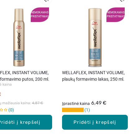
NEMOKAMAS
NEMOKAMAS
PRISTATYMAS
PRISTATYMAS
FLEX, INSTANT VOLUME,
WELLAFLEX, INSTANT VOLUME,
 formavimo putos, 200 ml.
plaukų formavimo lakas, 250 ml.
ė kaina
€
6,49 €
ų mažiausia kaina: 
4,87 €
Įprastinė kaina
0
1
Pridėti į krepšelį
Pridėti į krepšelį