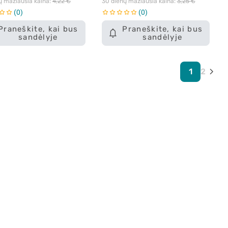
ų mažiausia kaina: 
4,22 €
30 dienų mažiausia kaina: 
3,25 €
0
0
Praneškite, kai bus
Praneškite, kai bus
sandėlyje
sandėlyje
1
2