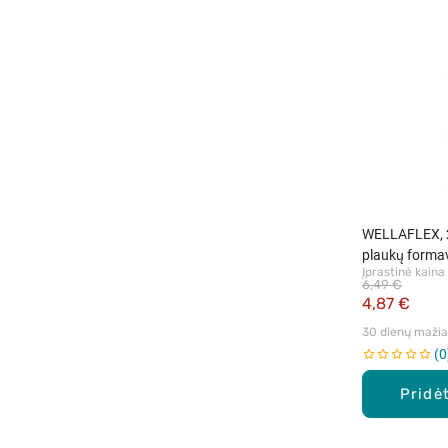
WELLAFLEX, 
plaukų formav
Įprastinė kaina
6,49 €
4,87 €
30 dienų mažiau
0
Pridėt