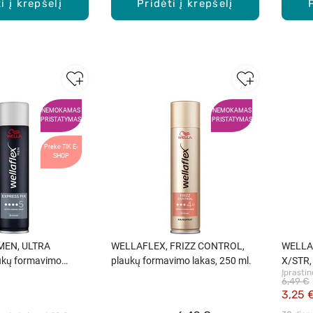
i į krepšelį
Pridėti į krepšelį
NEMOKAMAS
NEMOKAMAS
PRISTATYMAS
PRISTATYMAS
Prekė TIK E-
SHOP
MEN, ULTRA
WELLAFLEX, FRIZZ CONTROL,
WELLA
ukų formavimo
plaukų formavimo lakas, 250 ml.
X/STR,
Įprastin
250 ml
6,49 €
3,25 