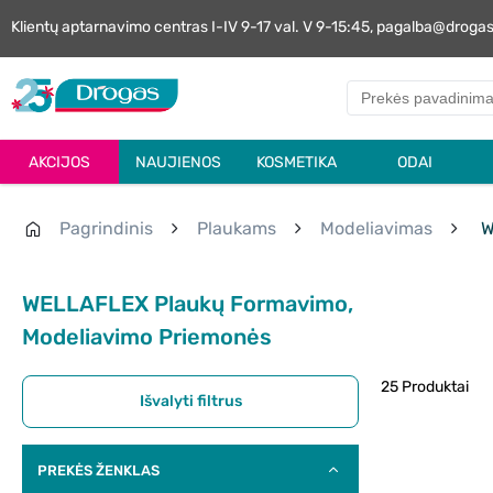
Klientų aptarnavimo centras I-IV 9-17 val. V 9-15:45, pagalba@droga
AKCIJOS
NAUJIENOS
KOSMETIKA
ODAI
Pagrindinis
Plaukams
Modeliavimas
W
WELLAFLEX Plaukų Formavimo,
Modeliavimo Priemonės
25 Produktai
Išvalyti filtrus
PREKĖS ŽENKLAS