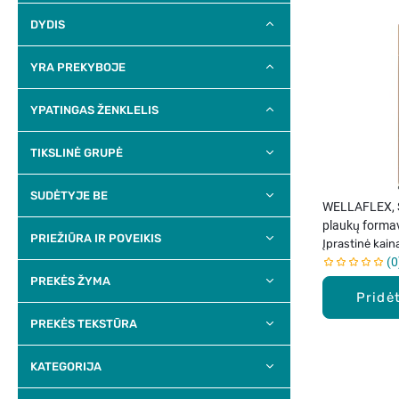
DYDIS
YRA PREKYBOJE
YPATINGAS ŽENKLELIS
TIKSLINĖ GRUPĖ
SUDĖTYJE BE
WELLAFLEX, 
plaukų formav
PRIEŽIŪRA IR POVEIKIS
Įprastinė kain
0
PREKĖS ŽYMA
Pridėt
PREKĖS TEKSTŪRA
KATEGORIJA