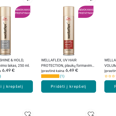
NEMOKAMAS
NEMOKAMAS
PRISTATYMAS
PRISTATYMAS
SHINE & HOLD,
WELLAFLEX, UV HAIR
WELLA
imo lakas, 250 ml.
PROTECTION, plaukų formavimo
VOLUME
6,49 €
6,49 €
a
lakas, 250 ml.
Įprastinė kaina
lakas, 
Įprasti
1
i į krepšelį
Pridėti į krepšelį