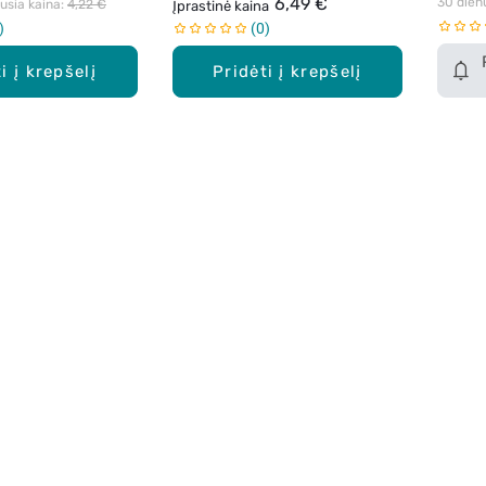
6,49 €
30 dien
sia kaina: 
4,22 €
Įprastinė kaina
0
i į krepšelį
Pridėti į krepšelį