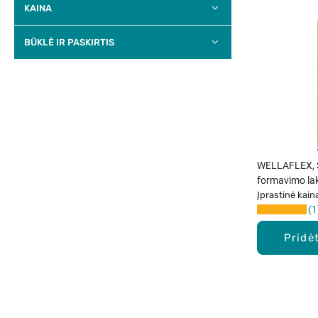
KAINA
BŪKLĖ IR PASKIRTIS
WELLAFLEX, S
formavimo lak
Įprastinė kain
1
Pridėt