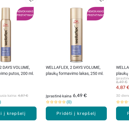
NEMOKAMAS
NEMOKAMAS
PRISTATYMAS
PRISTATYMAS
2 DAYS VOLUME,
WELLAFLEX, 2 DAYS VOLUME,
WELLA
imo putos, 200 ml.
plaukų formavimo lakas, 250 ml.
plaukų
Įprastin
6,49 €
4,87 
6,49 €
sia kaina: 
4,87 €
30 dien
Įprastinė kaina
0
i į krepšelį
Pridėti į krepšelį