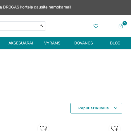
alią DROGAS kortelę gausite nemokamai!
0
AKSESUARAI
VYRAMS
DOVANOS
BLOG