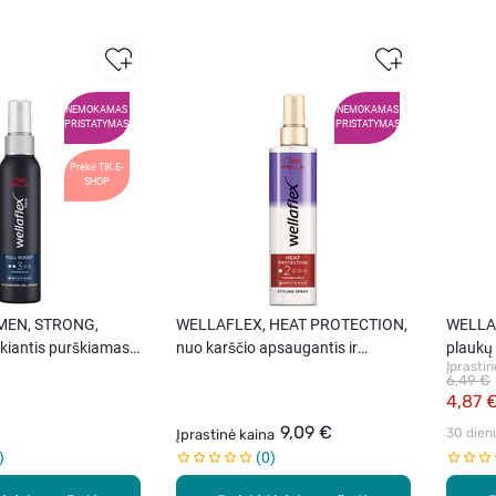
NEMOKAMAS
NEMOKAMAS
PRISTATYMAS
PRISTATYMAS
Prekė TIK E-
SHOP
MEN, STRONG,
WELLAFLEX, HEAT PROTECTION,
WELLAF
ikiantis purškiamas
nuo karščio apsaugantis ir
plaukų
Įprastin
150 ml.
formuojantis purškiklis, 150 ml.
6,49 €
4,87 
9,09 €
30 dien
Įprastinė kaina
0