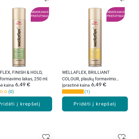
NEMOKAMAS
NEMOKAMAS
PRISTATYMAS
PRISTATYMAS
LEX, FINISH & HOLD,
WELLAFLEX, BRILLIANT
 formavimo lakas, 250 ml.
COLOUR, plaukų formavimo
6,49 €
6,49 €
nė kaina
lakas, 250 ml.
Įprastinė kaina
0
1
Pridėti į krepšelį
Pridėti į krepšelį