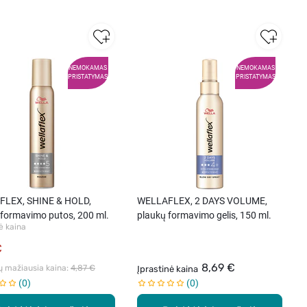
NEMOKAMAS
NEMOKAMAS
PRISTATYMAS
PRISTATYMAS
LEX, SHINE & HOLD,
WELLAFLEX, 2 DAYS VOLUME,
 formavimo putos, 200 ml.
plaukų formavimo gelis, 150 ml.
ė kaina
€
8,69 €
ų mažiausia kaina: 
4,87 €
Įprastinė kaina
0
0