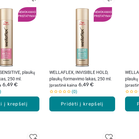
NEMOKAMAS
NEMOKAMAS
PRISTATYMAS
PRISTATYMAS
ENSITIVE, plaukų
WELLAFLEX, INVISIBLE HOLD,
WELLAF
as, 250 ml.
plaukų formavimo lakas, 250 ml.
plaukų
6,49 €
6,49 €
a
Įprastinė kaina
Įprasti
0
i į krepšelį
Pridėti į krepšelį