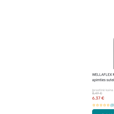
WELLAFLEX 
apimties sute
plaukų gelis, 
Įprastinė kaina
8,49 €
6,37 €
0