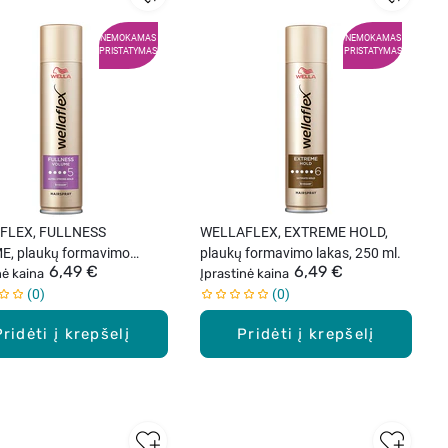
NEMOKAMAS
NEMOKAMAS
PRISTATYMAS
PRISTATYMAS
FLEX, FULLNESS
WELLAFLEX, EXTREME HOLD,
, plaukų formavimo
plaukų formavimo lakas, 250 ml.
6,49 €
6,49 €
250 ml.
nė kaina
Įprastinė kaina
0
0
Pridėti į krepšelį
Pridėti į krepšelį