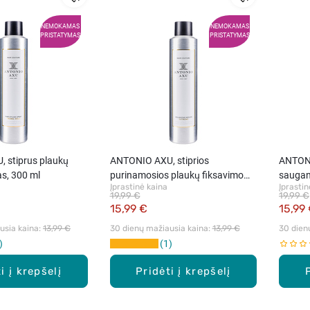
NEMOKAMAS
NEMOKAMAS
PRISTATYMAS
PRISTATYMAS
 stiprus plaukų
ANTONIO AXU, stiprios
ANTONI
as, 300 ml
purinamosios plaukų fiksavimo
saugan
Įprastinė kaina
Įprastin
putos, 300 ml
ml
19,99 €
19,99 €
15,99 €
15,99
sia kaina: 
13,99 €
30 dienų mažiausia kaina: 
13,99 €
30 dien
1
i į krepšelį
Pridėti į krepšelį