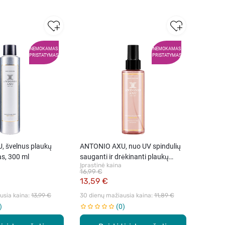
NEMOKAMAS
NEMOKAMAS
PRISTATYMAS
PRISTATYMAS
 švelnus plaukų
ANTONIO AXU, nuo UV spindulių
as, 300 ml
sauganti ir drėkinanti plaukų
Įprastinė kaina
dulksna, 150 ml
16,99 €
13,59 €
sia kaina: 
13,99 €
30 dienų mažiausia kaina: 
11,89 €
0