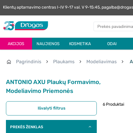
Klientų aptarnavimo centras I-IV 9-17 val. V 9-15:45, pagalba@droga
AKCIJOS
NAUJIENOS
KOSMETIKA
ODAI
Pagrindinis
Plaukams
Modeliavimas
A
ANTONIO AXU Plaukų Formavimo,
Modeliavimo Priemonės
6 Produktai
Išvalyti filtrus
PREKĖS ŽENKLAS