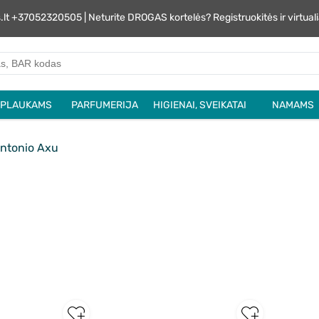
s.lt +37052320505 | Neturite DROGAS kortelės? Registruokitės ir virtu
PLAUKAMS
PARFUMERIJA
HIGIENAI, SVEIKATAI
NAMAMS
ntonio Axu