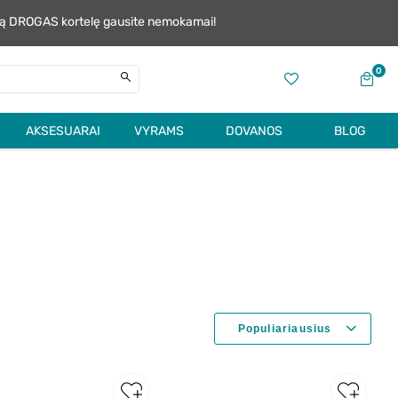
alią DROGAS kortelę gausite nemokamai!
0
AKSESUARAI
VYRAMS
DOVANOS
BLOG