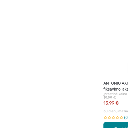
ANTONIO AXU,
fiksavimo lak
Įprastinė kaina
19,99 €
15,99 €
30 dienų mažiau
0