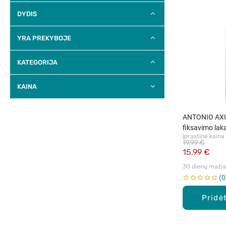
DYDIS
YRA PREKYBOJE
KATEGORIJA
KAINA
ANTONIO AXU,
fiksavimo lak
Įprastinė kaina
19,99 €
15,99 €
30 dienų mažiau
0
Pridėt