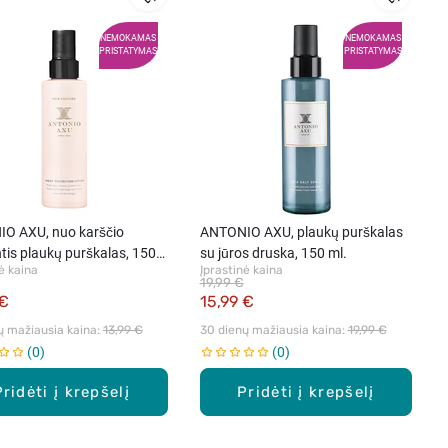
NEMOKAMAS
NEMOKAMAS
PRISTATYMAS
PRISTATYMAS
O AXU, nuo karščio
ANTONIO AXU, plaukų purškalas
tis plaukų purškalas, 150
su jūros druska, 150 ml.
ė kaina
Įprastinė kaina
19,99 €
 €
15,99 €
ų mažiausia kaina: 
13,99 €
30 dienų mažiausia kaina: 
19,99 €
0
0
Pridėti į krepšelį
Pridėti į krepšelį