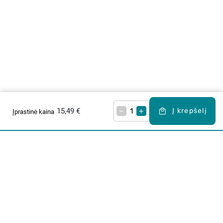
15,49 €
–
+
Į krepšelį
Įprastinė kaina
Apie mus