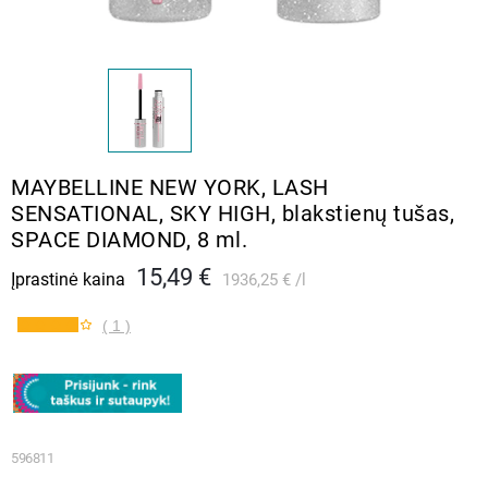
MAYBELLINE NEW YORK, LASH
SENSATIONAL, SKY HIGH, blakstienų tušas,
SPACE DIAMOND, 8 ml.
15,49 €
Įprastinė kaina
1936,25 €
l
( 1 )
596811