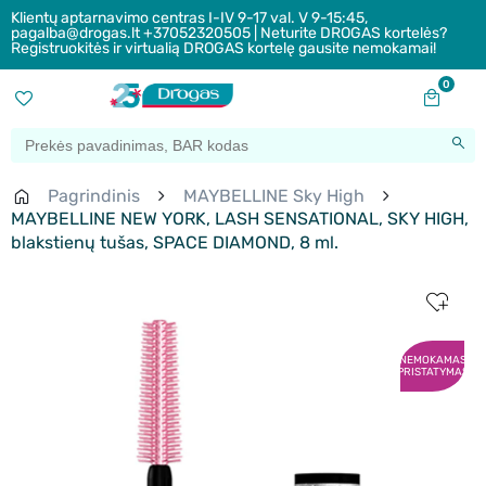
Klientų aptarnavimo centras I-IV 9-17 val. V 9-15:45,
pagalba@drogas.lt +37052320505 | Neturite DROGAS kortelės?
Registruokitės ir virtualią DROGAS kortelę gausite nemokamai!
0
Pagrindinis
MAYBELLINE Sky High
MAYBELLINE NEW YORK, LASH SENSATIONAL, SKY HIGH,
blakstienų tušas, SPACE DIAMOND, 8 ml.
NEMOKAMAS
PRISTATYMAS