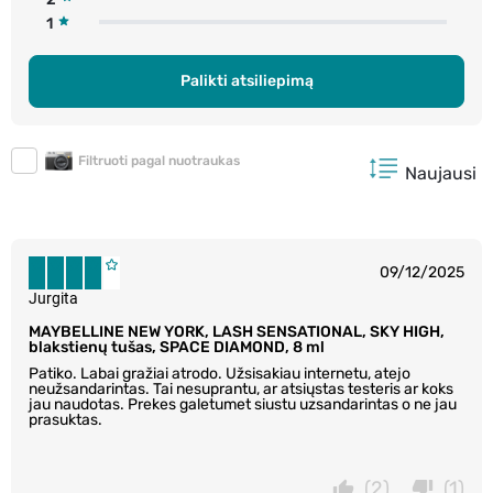
1
Palikti atsiliepimą
Filtruoti pagal nuotraukas
Naujausi
09/12/2025
Jurgita
MAYBELLINE NEW YORK, LASH SENSATIONAL, SKY HIGH,
blakstienų tušas, SPACE DIAMOND, 8 ml
Patiko. Labai gražiai atrodo. Užsisakiau internetu, atejo
neužsandarintas. Tai nesuprantu, ar atsiųstas testeris ar koks
jau naudotas. Prekes galetumet siustu uzsandarintas o ne jau
prasuktas.
(2)
(1)