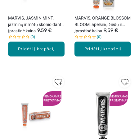
MARVIS, JASMIN MINT,
MARVIS, ORANGE BLOSSOM
jazminų ir mėtų skonio dantų
BLOOM, apelsinų žiedų ir
9,59 €
9,59 €
pasta, 85 ml.
Įprastinė kaina
mėtų skonio dantų pasta, 75
Įprastinė kaina
0
0
ml.
Pridėti į krepšelį
Pridėti į krepšelį
NEMOKAMAS
NEMOKAMAS
PRISTATYMAS
PRISTATYMAS