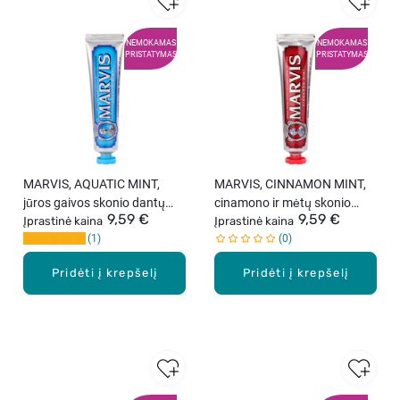
NEMOKAMAS
NEMOKAMAS
PRISTATYMAS
PRISTATYMAS
MARVIS, AQUATIC MINT,
MARVIS, CINNAMON MINT,
jūros gaivos skonio dantų
cinamono ir mėtų skonio
9,59 €
9,59 €
pasta, 85 ml
Įprastinė kaina
dantų pasta, 85 ml
Įprastinė kaina
1
0
Pridėti į krepšelį
Pridėti į krepšelį