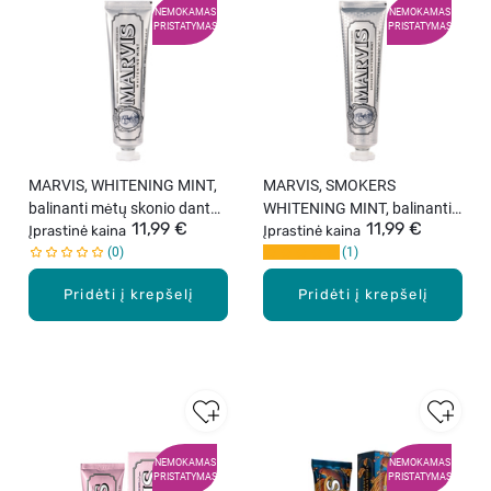
NEMOKAMAS
NEMOKAMAS
PRISTATYMAS
PRISTATYMAS
MARVIS, WHITENING MINT,
MARVIS, SMOKERS
balinanti mėtų skonio dantų
WHITENING MINT, balinanti
11,99 €
11,99 €
pasta, 85 ml
Įprastinė kaina
dantų pasta rūkantiems, 85
Įprastinė kaina
0
1
ml
Pridėti į krepšelį
Pridėti į krepšelį
NEMOKAMAS
NEMOKAMAS
PRISTATYMAS
PRISTATYMAS