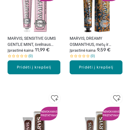
MARVIS, SENSITIVE GUMS
MARVIS, DREAMY
GENTLE MINT, švelnaus
OSMANTHUS, mėtų ir
11,99 €
9,59 €
mėtų aromato dantų pasta
Įprastinė kaina
kvepenių aromato dantų
Įprastinė kaina
0
0
jautrioms dantenoms, 75 ml
pasta, 75 ml.
Pridėti į krepšelį
Pridėti į krepšelį
NEMOKAMAS
NEMOKAMAS
PRISTATYMAS
PRISTATYMAS