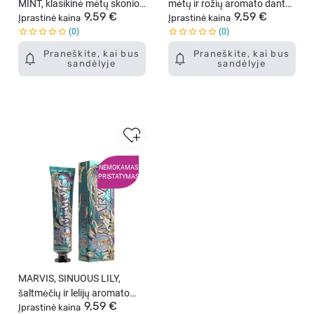
MINT, klasikinė mėtų skonio
mėtų ir rožių aromato dantų
9,59 €
9,59 €
dantų pasta, 85 ml
Įprastinė kaina
pasta, 75 ml.
Įprastinė kaina
0
0
Praneškite, kai bus
Praneškite, kai bus
sandėlyje
sandėlyje
NEMOKAMAS
PRISTATYMAS
MARVIS, SINUOUS LILY,
šaltmėčių ir lelijų aromato
9,59 €
dantų pasta, 75 ml,
Įprastinė kaina