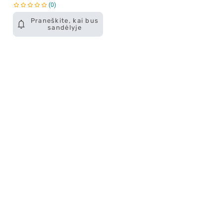
0
Praneškite, kai bus
sandėlyje
Apie mus
E. parduotuvė
Lojalumo programa