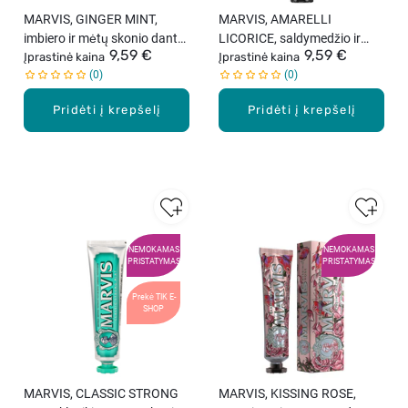
MARVIS, GINGER MINT,
MARVIS, AMARELLI
imbiero ir mėtų skonio dantų
LICORICE, saldymedžio ir
9,59 €
9,59 €
pasta, 85 ml.
Įprastinė kaina
mėtų skonio dantų pasta, 85
Įprastinė kaina
0
0
ml .
Pridėti į krepšelį
Pridėti į krepšelį
NEMOKAMAS
NEMOKAMAS
PRISTATYMAS
PRISTATYMAS
Prekė TIK E-
SHOP
MARVIS, CLASSIC STRONG
MARVIS, KISSING ROSE,