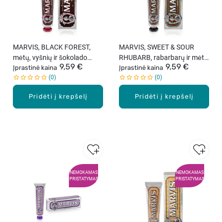
MARVIS, BLACK FOREST,
MARVIS, SWEET & SOUR
mėtų, vyšnių ir šokolado
RHUBARB, rabarbarų ir mėtų
9,59 €
9,59 €
skonio dantų pasta, 75 ml.
Įprastinė kaina
skonio dantų pasta, 75 ml.
Įprastinė kaina
0
0
Pridėti į krepšelį
Pridėti į krepšelį
NEMOKAMAS
NEMOKAMAS
PRISTATYMAS
PRISTATYMAS