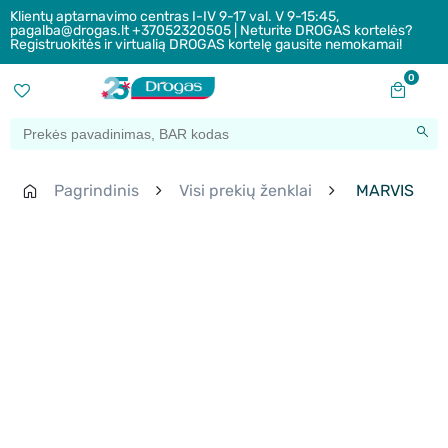
Klientų aptarnavimo centras I-IV 9-17 val. V 9-15:45,
pagalba@drogas.lt +37052320505 | Neturite DROGAS kortelės?
Registruokitės ir virtualią DROGAS kortelę gausite nemokamai!
0
Pagrindinis
Visi prekių ženklai
MARVIS