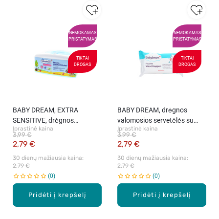
NEMOKAMAS
NEMOKAMAS
PRISTATYMAS
PRISTATYMAS
TIKTAI
TIKTAI
DROGAS
DROGAS
BABY DREAM, EXTRA
BABY DREAM, drėgnos
SENSITIVE, drėgnos
valomosios servetėlės su
Įprastinė kaina
Įprastinė kaina
servetėlės, 80 vnt.
alavijais, 80 vnt.
3,99 €
3,99 €
2,79 €
2,79 €
30 dienų mažiausia kaina: 
30 dienų mažiausia kaina: 
2,79 €
2,79 €
0
0
Pridėti į krepšelį
Pridėti į krepšelį