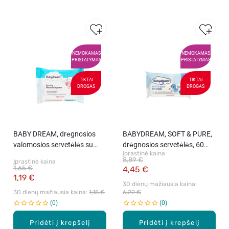
NEMOKAMAS
NEMOKAMAS
PRISTATYMAS
PRISTATYMAS
TIKTAI
TIKTAI
DROGAS
DROGAS
BABY DREAM, drėgnosios
BABYDREAM, SOFT & PURE,
valomosios servetėlės su
drėgnosios servetėlės, 60
Įprastinė kaina
alavijais, 15 vnt.
vnt.
8,89 €
Įprastinė kaina
1,65 €
4,45 €
1,19 €
30 dienų mažiausia kaina: 
30 dienų mažiausia kaina: 
1,15 €
6,22 €
0
0
Pridėti į krepšelį
Pridėti į krepšelį