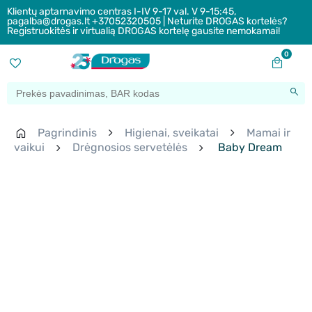
Klientų aptarnavimo centras I-IV 9-17 val. V 9-15:45,
pagalba@drogas.lt +37052320505 | Neturite DROGAS kortelės?
Registruokitės ir virtualią DROGAS kortelę gausite nemokamai!
0
Pagrindinis
Higienai, sveikatai
Mamai ir
vaikui
Drėgnosios servetėlės
Baby Dream