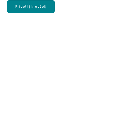
Pridėti į krepšelį
Apie mus
E. parduotuvė
Lojalumo programa