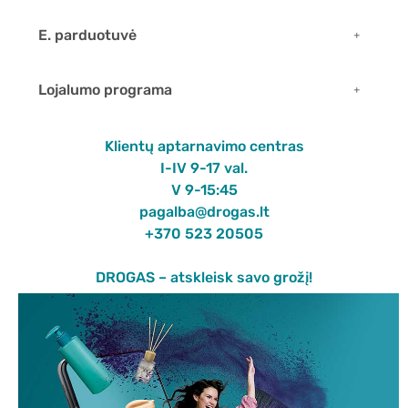
E. parduotuvė
Lojalumo programa
Klientų aptarnavimo centras
I-IV 9-17 val.
V 9-15:45
pagalba@drogas.lt
+370 523 20505
DROGAS – atskleisk savo grožį!