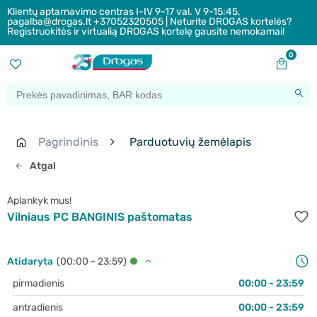
Klientų aptarnavimo centras I-IV 9-17 val. V 9-15:45,
pagalba@drogas.lt +37052320505 | Neturite DROGAS kortelės?
Registruokitės ir virtualią DROGAS kortelę gausite nemokamai!
0
Pagrindinis
Parduotuvių žemėlapis
Atgal
Aplankyk mus!
Vilniaus PC BANGINIS paštomatas
Atidaryta
(00:00 - 23:59)
pirmadienis
00:00 - 23:59
antradienis
00:00 - 23:59