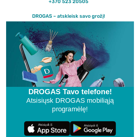
+370 523 20505
DROGAS – atskleisk savo grožį!
DROGAS Tavo telefone!
Atsisiųsk DROGAS mobiliąją
programėlę!