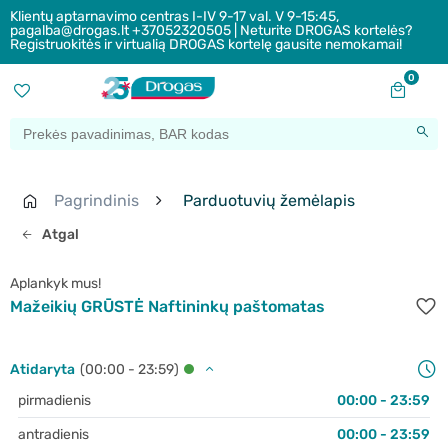
Klientų aptarnavimo centras I-IV 9-17 val. V 9-15:45,
pagalba@drogas.lt +37052320505 | Neturite DROGAS kortelės?
Registruokitės ir virtualią DROGAS kortelę gausite nemokamai!
0
Pagrindinis
Parduotuvių žemėlapis
Atgal
Aplankyk mus!
Mažeikių GRŪSTĖ Naftininkų paštomatas
Atidaryta
(00:00 - 23:59)
pirmadienis
00:00 - 23:59
antradienis
00:00 - 23:59