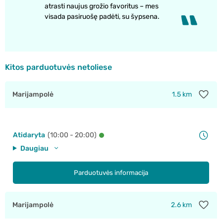
atrasti naujus grožio favoritus – mes
visada pasiruošę padėti, su šypsena.
Kitos parduotuvės netoliese
Marijampolė
1.5 km
Atidaryta
(10:00 - 20:00)
Daugiau
Parduotuvės informacija
Marijampolė
2.6 km