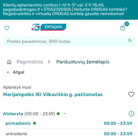
Klientų aptarnavimo centras I-IV 9-17 val. V 9-15:45,
pagalba@drogas.lt +37052320505 | Neturite DROGAS kortelės?
Registruokitės ir virtualią DROGAS kortelę gausite nemokamai!
0
Pagrindinis
Parduotuvių žemėlapis
Atgal
Aplankyk mus!
Marijampolės IKI Vilkaviškio g. paštomatas
Atidaryta
(00:00 - 23:59)
pirmadienis
00:00 - 23:59
antradienis
00:00 - 23:59