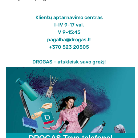
Klientų aptarnavimo centras
I-IV 9-17 val.
V 9-15:45
pagalba@drogas.lt
+370 523 20505
DROGAS – atskleisk savo grožį!
DROGAS Tavo telefone!