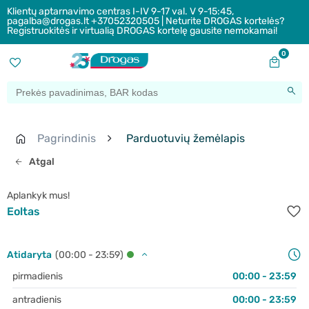
Klientų aptarnavimo centras I-IV 9-17 val. V 9-15:45,
pagalba@drogas.lt +37052320505 | Neturite DROGAS kortelės?
Registruokitės ir virtualią DROGAS kortelę gausite nemokamai!
0
Pagrindinis
Parduotuvių žemėlapis
Atgal
Aplankyk mus!
Eoltas
Atidaryta
(00:00 - 23:59)
pirmadienis
00:00 - 23:59
antradienis
00:00 - 23:59