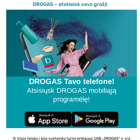
DROGAS – atskleisk savo grožį!
DROGAS Tavo telefone!
Atsisiųsk DROGAS mobiliąją
programėlę!
© Visos teisės į šios svetainės turinį priklauso UAB „DROGAS“ ir yra