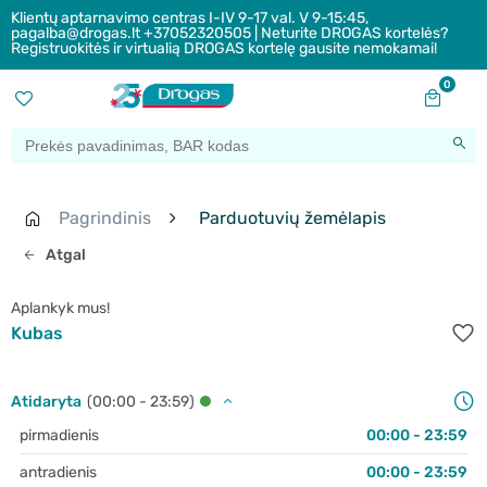
Klientų aptarnavimo centras I-IV 9-17 val. V 9-15:45,
pagalba@drogas.lt +37052320505 | Neturite DROGAS kortelės?
Registruokitės ir virtualią DROGAS kortelę gausite nemokamai!
0
Pagrindinis
Parduotuvių žemėlapis
Atgal
Aplankyk mus!
Kubas
Atidaryta
(00:00 - 23:59)
pirmadienis
00:00 - 23:59
antradienis
00:00 - 23:59