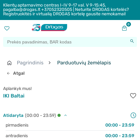
Klientų aptarnavimo centras I-IV 9-17 val. V 9-15:45,
pagalba@drogas.lt +37052320505 | Neturite DROGAS kortelės?
Registruokitės ir virtualią DROGAS kortelę gausite nemokamai!
0
Pagrindinis
Parduotuvių žemėlapis
Atgal
Aplankyk mus!
IKI Baltai
Atidaryta
(00:00 - 23:59)
pirmadienis
00:00 - 23:59
antradienis
00:00 - 23:59