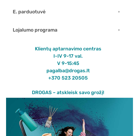
E. parduotuvė
Lojalumo programa
Klientų aptarnavimo centras
I-IV 9-17 val.
V 9-15:45
pagalba@drogas.lt
+370 523 20505
DROGAS – atskleisk savo grožį!