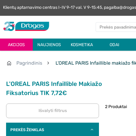
Klientų aptarnavimo centras I-IV 9-17 val. V 9-15:45, pagalba@droga
AKCIJOS
NAUJIENOS
KOSMETIKA
ODAI
Pagrindinis
L'OREAL PARIS Infaillible makiažo fi
L'OREAL PARIS Infaillible Makiažo
Fiksatorius TIK 7,72€
2 Produktai
Išvalyti filtrus
PREKĖS ŽENKLAS