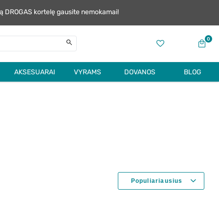
alią DROGAS kortelę gausite nemokamai!
0
AKSESUARAI
VYRAMS
DOVANOS
BLOG