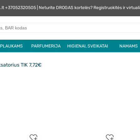
s.lt +37052320505 | Neturite DROGAS kortelės? Registruokitės ir virtu
PLAUKAMS
PARFUMERIJA
HIGIENAI, SVEIKATAI
NAMAMS
ksatorius TIK 7,72€