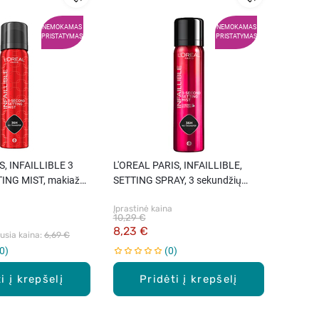
NEMOKAMAS
NEMOKAMAS
PRISTATYMAS
PRISTATYMAS
S, INFAILLIBLE 3
L'OREAL PARIS, INFAILLIBLE,
ING MIST, makiažo
SETTING SPRAY, 3 sekundžių
5 ml.
makiažo fiksatorius, CHERRY
Įprastinė kaina
EDITION, 75 ml.
10,29 €
8,23 €
sia kaina: 
6,69 €
0
0
i į krepšelį
Pridėti į krepšelį