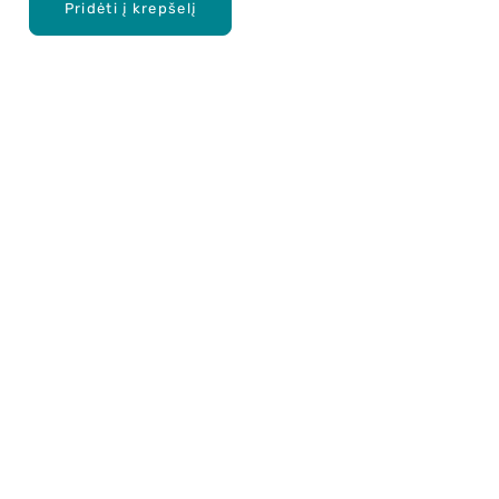
Pridėti į krepšelį
Apie mus
E. parduotuvė
Lojalumo programa