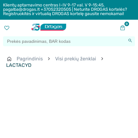
Klientų aptarnavimo centras I-IV 9-17 val. V 9-15:45,
pagalba@drogas.lt +37052320505 | Neturite DROGAS kortelės?
Registruokitės ir virtualią DROGAS kortelę gausite nemokamai!
0
Pagrindinis
Visi prekių ženklai
LACTACYD