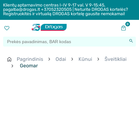
Klientų aptarnavimo centras I-IV 9-17 val. V 9-15:45,
pagalba@drogas.lt +37052320505 | Neturite DROGAS kortelės?
Registruokitės ir virtualią DROGAS kortelę gausite nemokamai!
0
Pagrindinis
Odai
Kūnui
Šveitikliai
Geomar