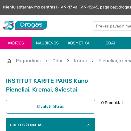
Klientų aptarnavimo centras I-IV 9-17 val. V 9-15:45, pagalba@droga
AKCIJOS
NAUJIENOS
KOSMETIKA
ODAI
Pagrindinis
Odai
Kūnui
Pieneliai, krema
INSTITUT KARITE PARIS Kūno
Pieneliai, Kremai, Sviestai
0 Produktai
Išvalyti filtrus
PREKĖS ŽENKLAS