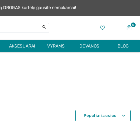
alią DROGAS kortelę gausite nemokamai!
0
AKSESUARAI
VYRAMS
DOVANOS
BLOG