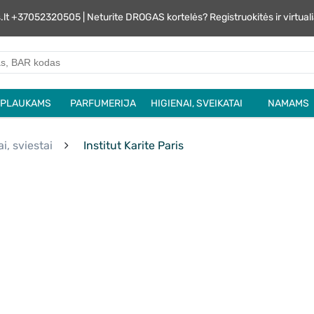
s.lt +37052320505 | Neturite DROGAS kortelės? Registruokitės ir virtu
PLAUKAMS
PARFUMERIJA
HIGIENAI, SVEIKATAI
NAMAMS
i, sviestai
Institut Karite Paris