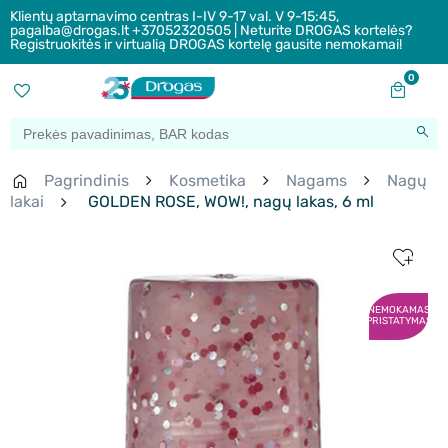
Klientų aptarnavimo centras I-IV 9-17 val. V 9-15:45,
pagalba@drogas.lt +37052320505 | Neturite DROGAS kortelės?
Registruokitės ir virtualią DROGAS kortelę gausite nemokamai!
0
Pagrindinis
Kosmetika
Nagams
Nagų
lakai
GOLDEN ROSE, WOW!, nagų lakas, 6 ml
NEMOKAMAS
PRISTATYMAS