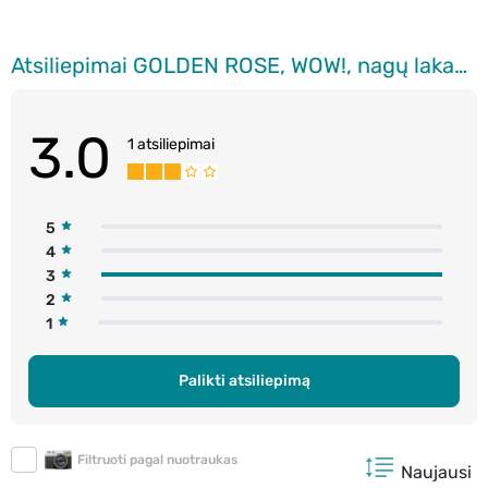
Atsiliepimai GOLDEN ROSE, WOW!, nagų lakas, 6 ml
3.0
1 atsiliepimai
5
4
3
2
1
Palikti atsiliepimą
Filtruoti pagal nuotraukas
Naujausi