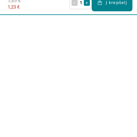
1,89 €
–
+
Į krepšelį
1,23 €
Apie mus
E. parduotuvė
Lojalumo programa
Klientų aptarnavimo centras
I-IV 9-17 val.