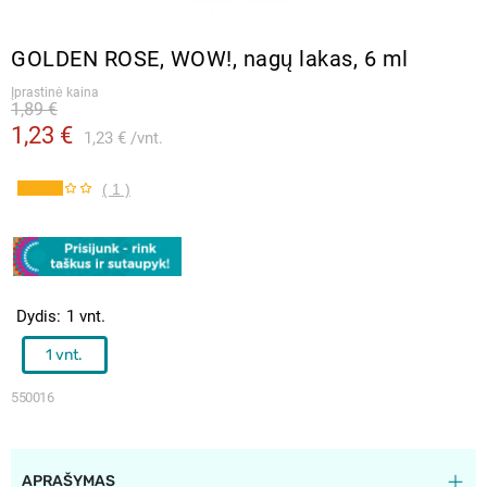
GOLDEN ROSE, WOW!, nagų lakas, 6 ml
Įprastinė kaina
1,89 €
1,23 €
1,23 €
vnt.
( 1 )
Dydis
1 vnt.
1 vnt.
550016
APRAŠYMAS