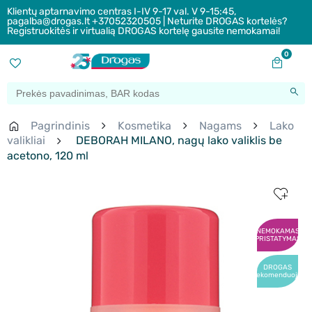
Klientų aptarnavimo centras I-IV 9-17 val. V 9-15:45,
pagalba@drogas.lt +37052320505 | Neturite DROGAS kortelės?
Registruokitės ir virtualią DROGAS kortelę gausite nemokamai!
0
Pagrindinis
Kosmetika
Nagams
Lako
valikliai
DEBORAH MILANO, nagų lako valiklis be
acetono, 120 ml
NEMOKAMAS
PRISTATYMAS
DROGAS
rekomenduoja