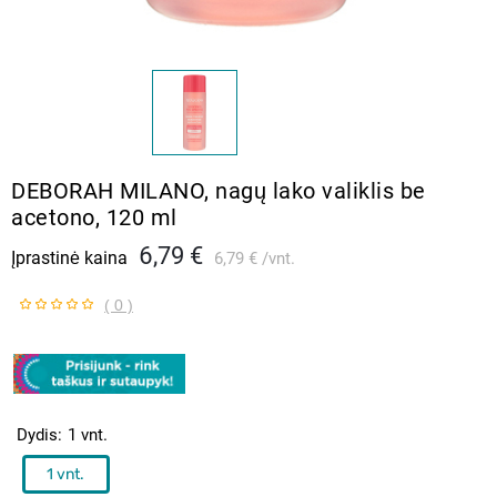
DEBORAH MILANO, nagų lako valiklis be
acetono, 120 ml
6,79 €
Įprastinė kaina
6,79 €
vnt.
( 0 )
Dydis
1 vnt.
1 vnt.