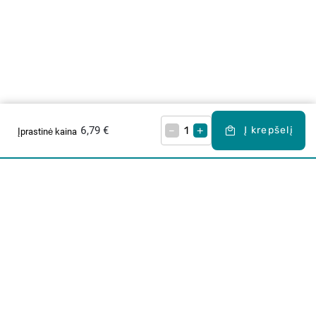
6,79 €
–
+
Į krepšelį
Įprastinė kaina
Apie mus