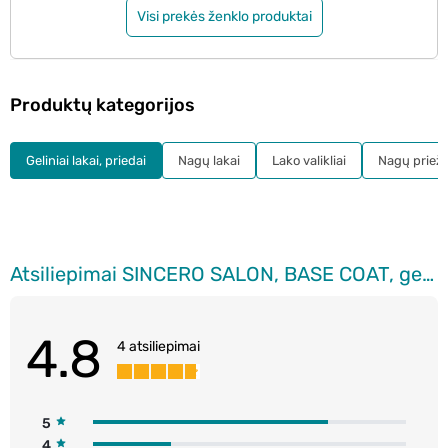
Visi prekės ženklo produktai
Produktų kategorijos
Geliniai lakai, priedai
Nagų lakai
Lako valikliai
Nagų prieži
Atsiliepimai SINCERO SALON, BASE COAT, gelinio nagų lako pagrindas, 6 ml.
4.8
4 atsiliepimai
5
4