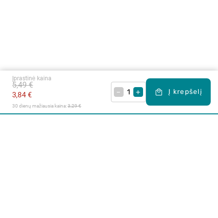
Įprastinė kaina
5,49 €
–
+
Į krepšelį
3,84 €
30 dienų mažiausia kaina: 
3,29 €
Apie mus