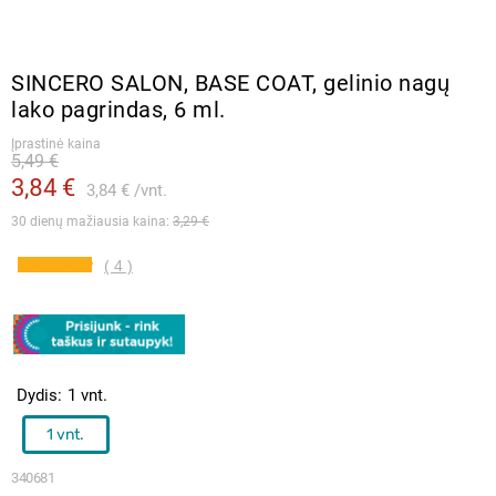
SINCERO SALON, BASE COAT, gelinio nagų
lako pagrindas, 6 ml.
Įprastinė kaina
5,49 €
3,84 €
3,84 €
vnt.
30 dienų mažiausia kaina: 
3,29 €
( 4 )
Dydis
1 vnt.
1 vnt.
340681