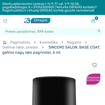
Klientų aptarnavimo centras I-IV 9-17 val. V 9-15:45,
pagalba@drogas.lt +37052320505 | Neturite DROGAS kortelės?
Registruokitės ir virtualią DROGAS kortelę gausite nemokamai!
0
Pagrindinis
Kosmetika
Nagams
Geliniai lakai, priedai
SINCERO SALON, BASE COAT,
gelinio nagų lako pagrindas, 6 ml.
NEMOKAMAS
PRISTATYMAS