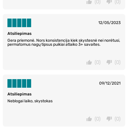
(0)
(0)
12/05/2023
Atsiliepimas
Gera priemonė. Nors konsistencija kiek skystesnė nei norėtusi,
permatomus nagų tipsus puikiai atlaiko 3+ savaites.
(0)
(0)
09/12/2021
Atsiliepimas
Neblogai laiko, skystokas
(0)
(0)