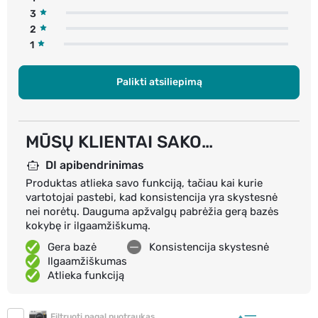
3
2
1
Palikti atsiliepimą
MŪSŲ KLIENTAI SAKO…
DI apibendrinimas
Produktas atlieka savo funkciją, tačiau kai kurie
vartotojai pastebi, kad konsistencija yra skystesnė
nei norėtų. Dauguma apžvalgų pabrėžia gerą bazės
kokybę ir ilgaamžiškumą.
Gera bazė
Konsistencija skystesnė
Ilgaamžiškumas
Atlieka funkciją
Filtruoti pagal nuotraukas