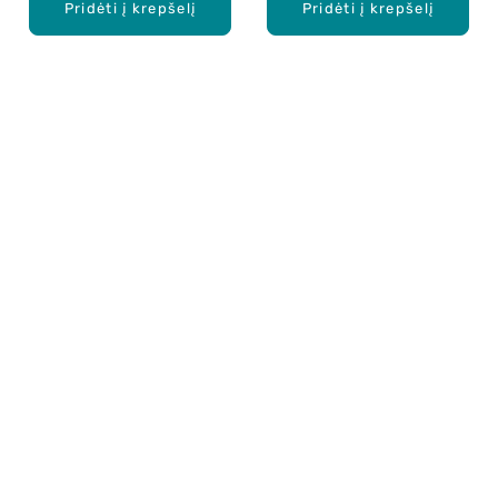
Pridėti į krepšelį
Pridėti į krepšelį
Apie mus
E. parduotuvė
Lojalumo programa