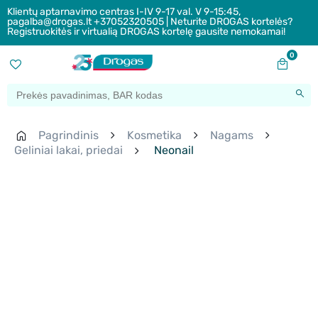
Klientų aptarnavimo centras I-IV 9-17 val. V 9-15:45,
pagalba@drogas.lt +37052320505 | Neturite DROGAS kortelės?
Registruokitės ir virtualią DROGAS kortelę gausite nemokamai!
0
Pagrindinis
Kosmetika
Nagams
Geliniai lakai, priedai
Neonail