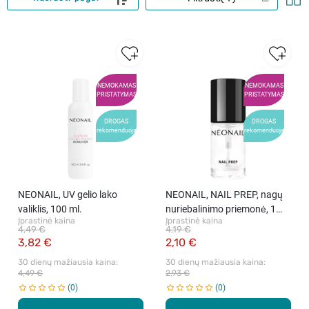
NEMOKAMAS
NEMOKAMAS
PRISTATYMAS
PRISTATYMAS
DROGAS
DROGAS
rekomenduoja
rekomenduoja
NEONAIL, UV gelio lako
NEONAIL, NAIL PREP, nagų
valiklis, 100 ml.
nuriebalinimo priemonė, 1
Įprastinė kaina
Įprastinė kaina
vnt.
4,49 €
4,19 €
3,82 €
2,10 €
30 dienų mažiausia kaina: 
30 dienų mažiausia kaina: 
4,49 €
2,93 €
0
0