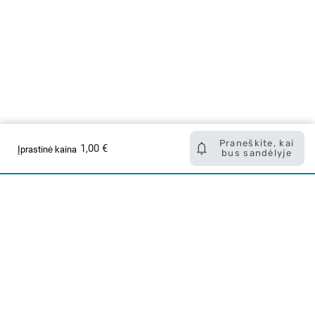
Praneškite, kai
1,00 €
Įprastinė kaina
bus sandėlyje
Apie mus