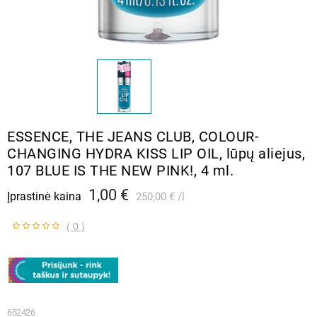
ESSENCE, THE JEANS CLUB, COLOUR-
CHANGING HYDRA KISS LIP OIL, lūpų aliejus,
107 BLUE IS THE NEW PINK!, 4 ml.
1,00 €
Įprastinė kaina
250,00 €
l
( 0 )
652426