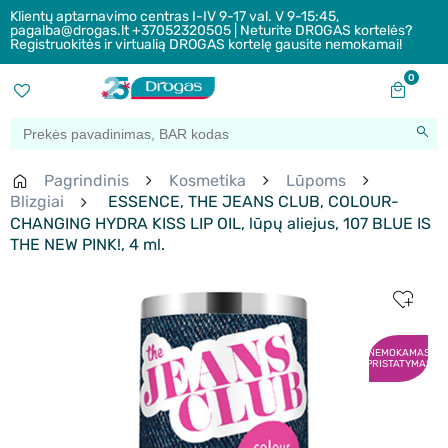
Klientų aptarnavimo centras I-IV 9-17 val. V 9-15:45,
pagalba@drogas.lt +37052320505 | Neturite DROGAS kortelės?
Registruokitės ir virtualią DROGAS kortelę gausite nemokamai!
0
Pagrindinis
Kosmetika
Lūpoms
Blizgiai
ESSENCE, THE JEANS CLUB, COLOUR-
CHANGING HYDRA KISS LIP OIL, lūpų aliejus, 107 BLUE IS
THE NEW PINK!, 4 ml.
NEMOKAMAS
PRISTATYMAS