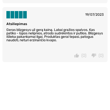
19/07/2023
Atsiliepimas
Geras blizgesys už gerą kainą. Labai gražios spalvos. Kas
patiko - lūpos nelipnios, atrodo sudrėkintos ir putlios. Blizgesys
išlieka pakankamai ilgai. Produktas gerai tepasi, patogus
naudoti, neturi erzinančio kvapo.
(0)
(0)