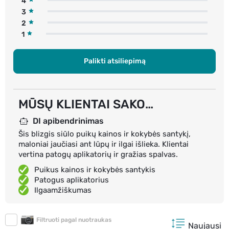
4
3
2
1
Palikti atsiliepimą
MŪSŲ KLIENTAI SAKO…
DI apibendrinimas
Šis blizgis siūlo puikų kainos ir kokybės santykį,
maloniai jaučiasi ant lūpų ir ilgai išlieka. Klientai
vertina patogų aplikatorių ir gražias spalvas.
Puikus kainos ir kokybės santykis
Patogus aplikatorius
Ilgaamžiškumas
Filtruoti pagal nuotraukas
Naujausi