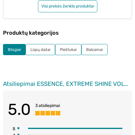
Visi prekės ženklo produktai
Produktų kategorijos
Blizgiai
Lūpų dažai
Pieštukai
Balzamai
Atsiliepimai ESSENCE, EXTREME SHINE VOLUME LIPGLOSS, lūpų blizgesys, 5 ml
5.0
3 atsiliepimai
5