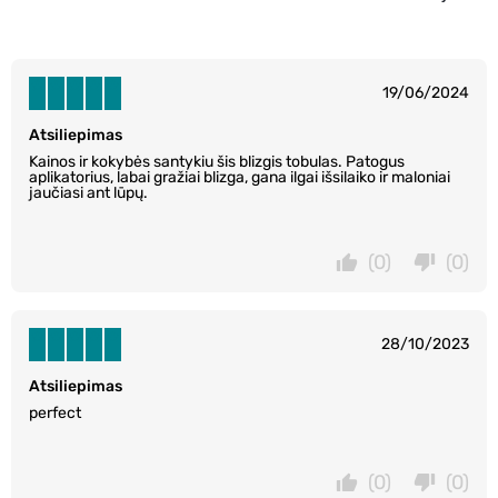
19/06/2024
Atsiliepimas
Kainos ir kokybės santykiu šis blizgis tobulas. Patogus
aplikatorius, labai gražiai blizga, gana ilgai išsilaiko ir maloniai
jaučiasi ant lūpų.
(0)
(0)
28/10/2023
Atsiliepimas
perfect
(0)
(0)