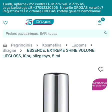
Klientų aptarnavimo centras I-IV 9-17 val. V 9-15:45,
pagalba@drogas.lt +37052320505 | Neturite DROGAS kortelės?
Registruokitės ir virtualią DROGAS kortelę gausite nemokamai!
0
Pagrindinis
Kosmetika
Lūpoms
Blizgiai
ESSENCE, EXTREME SHINE VOLUME
LIPGLOSS, lūpų blizgesys, 5 ml
NEMOKAMAS
PRISTATYMAS