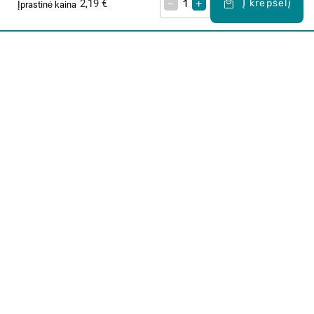
2,19 €
–
+
Į krepšelį
Įprastinė kaina
Apie mus
E. parduotuvė
Lojalumo programa
Klientų aptarnavimo centras
I-IV 9-17 val.