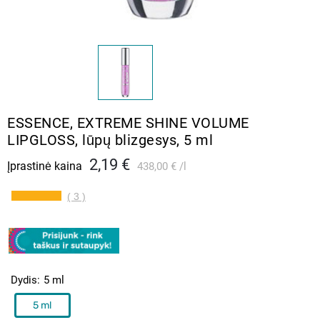
ESSENCE, EXTREME SHINE VOLUME
LIPGLOSS, lūpų blizgesys, 5 ml
2,19 €
Įprastinė kaina
438,00 €
l
( 3 )
Dydis
5 ml
5 ml