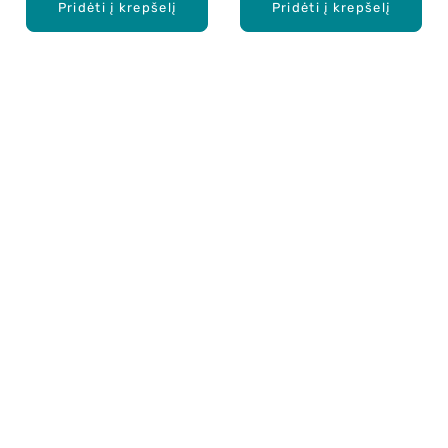
Pridėti į krepšelį
Pridėti į krepšelį
Apie mus
E. parduotuvė
Lojalumo programa
Klientų aptarnavimo centras