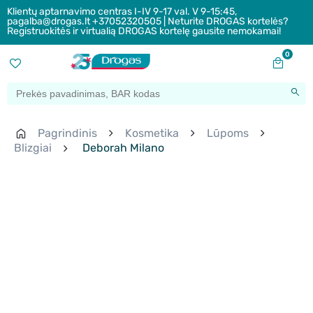
Klientų aptarnavimo centras I-IV 9-17 val. V 9-15:45,
pagalba@drogas.lt +37052320505 | Neturite DROGAS kortelės?
Registruokitės ir virtualią DROGAS kortelę gausite nemokamai!
0
Pagrindinis
Kosmetika
Lūpoms
Blizgiai
Deborah Milano