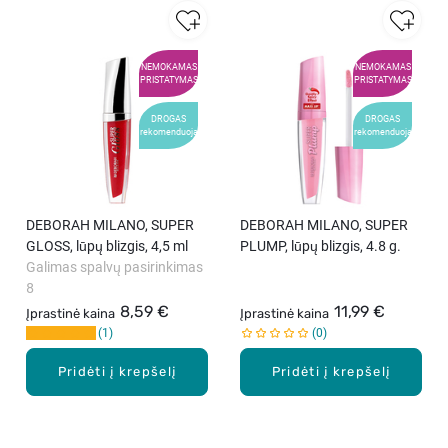
NEMOKAMAS
NEMOKAMAS
PRISTATYMAS
PRISTATYMAS
DROGAS
DROGAS
rekomenduoja
rekomenduoja
DEBORAH MILANO, SUPER
DEBORAH MILANO, SUPER
GLOSS, lūpų blizgis, 4,5 ml
PLUMP, lūpų blizgis, 4.8 g.
Galimas spalvų pasirinkimas
8
8,59 €
11,99 €
Įprastinė kaina
Įprastinė kaina
1
0
Pridėti į krepšelį
Pridėti į krepšelį