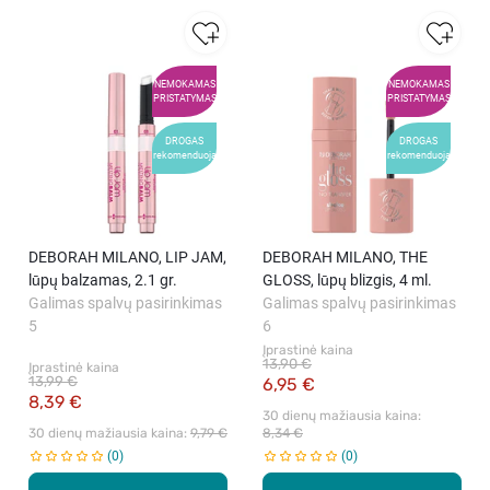
NEMOKAMAS
NEMOKAMAS
PRISTATYMAS
PRISTATYMAS
DROGAS
DROGAS
rekomenduoja
rekomenduoja
DEBORAH MILANO, LIP JAM,
DEBORAH MILANO, THE
lūpų balzamas, 2.1 gr.
GLOSS, lūpų blizgis, 4 ml.
Galimas spalvų pasirinkimas
Galimas spalvų pasirinkimas
5
6
Įprastinė kaina
13,90 €
Įprastinė kaina
13,99 €
6,95 €
8,39 €
30 dienų mažiausia kaina: 
30 dienų mažiausia kaina: 
9,79 €
8,34 €
0
0