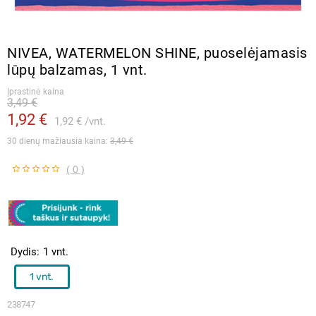
NIVEA, WATERMELON SHINE, puoselėjamasis
lūpų balzamas, 1 vnt.
Įprastinė kaina
3,49 €
1,92 €
1,92 €
vnt.
30 dienų mažiausia kaina: 
3,49 €
( 0 )
Dydis
1 vnt.
1 vnt.
238747