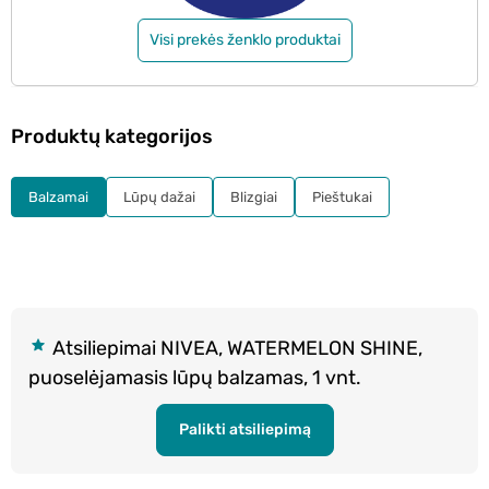
Visi prekės ženklo produktai
Produktų kategorijos
Balzamai
Lūpų dažai
Blizgiai
Pieštukai
Atsiliepimai NIVEA, WATERMELON SHINE,
puoselėjamasis lūpų balzamas, 1 vnt.
Palikti atsiliepimą