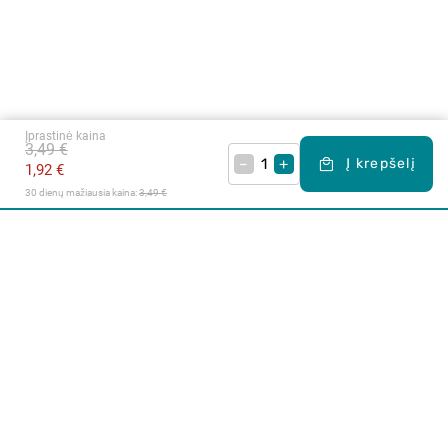
Įprastinė kaina
3,49 €
–
+
Į krepšelį
1,92 €
30 dienų mažiausia kaina: 
3,49 €
Apie mus