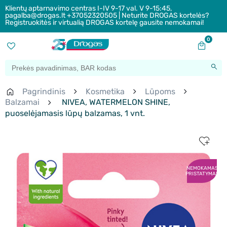
Klientų aptarnavimo centras I-IV 9-17 val. V 9-15:45,
pagalba@drogas.lt +37052320505 | Neturite DROGAS kortelės?
Registruokitės ir virtualią DROGAS kortelę gausite nemokamai!
0
Pagrindinis
Kosmetika
Lūpoms
Balzamai
NIVEA, WATERMELON SHINE,
puoselėjamasis lūpų balzamas, 1 vnt.
NEMOKAMAS
PRISTATYMAS