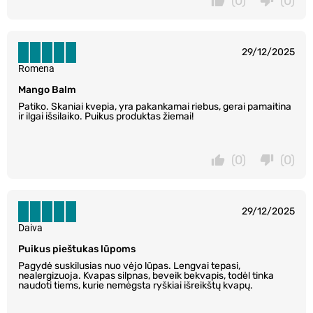
(0)
(0)
29/12/2025
Romena
Mango Balm
Patiko. Skaniai kvepia, yra pakankamai riebus, gerai pamaitina
ir ilgai išsilaiko. Puikus produktas žiemai!
(0)
(0)
29/12/2025
Daiva
Puikus pieštukas lūpoms
Pagydė suskilusias nuo vėjo lūpas. Lengvai tepasi,
nealergizuoja. Kvapas silpnas, beveik bekvapis, todėl tinka
naudoti tiems, kurie nemėgsta ryškiai išreikštų kvapų.