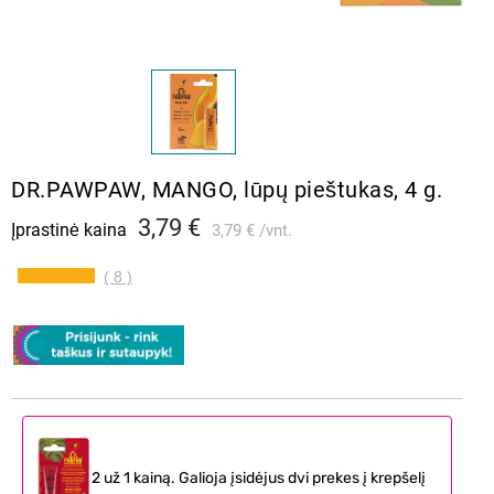
DR.PAWPAW, MANGO, lūpų pieštukas, 4 g.
3,79 €
Įprastinė kaina
3,79 €
vnt.
( 8 )
2 už 1 kainą. Galioja įsidėjus dvi prekes į krepšelį