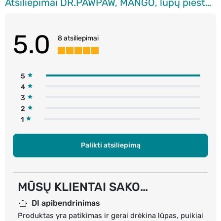
Atsiliepimai DR.PAWPAW, MANGO, lūpų pieštukas, 4 g.
5.0
8 atsiliepimai
5
4
3
2
1
Palikti atsiliepimą
MŪSŲ KLIENTAI SAKO…
DI apibendrinimas
Produktas yra patikimas ir gerai drėkina lūpas, puikiai