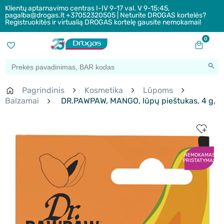
Klientų aptarnavimo centras I-IV 9-17 val. V 9-15:45,
pagalba@drogas.lt +37052320505 | Neturite DROGAS kortelės?
Registruokitės ir virtualią DROGAS kortelę gausite nemokamai!
0
Pagrindinis
Kosmetika
Lūpoms
Balzamai
DR.PAWPAW, MANGO, lūpų pieštukas, 4 g.
NEMOKAMAS
PRISTATYMAS