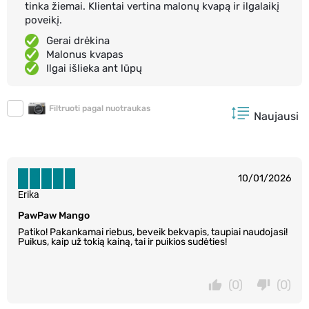
tinka žiemai. Klientai vertina malonų kvapą ir ilgalaikį
poveikį.
Gerai drėkina
Malonus kvapas
Ilgai išlieka ant lūpų
Filtruoti pagal nuotraukas
Naujausi
10/01/2026
Erika
PawPaw Mango
Patiko! Pakankamai riebus, beveik bekvapis, taupiai naudojasi!
Puikus, kaip už tokią kainą, tai ir puikios sudėties!
(0)
(0)