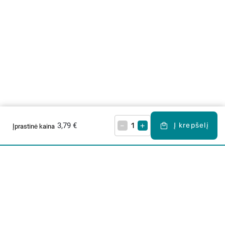
3,79 €
–
+
Į krepšelį
Įprastinė kaina