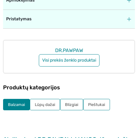
Apmokėjimas
Pristatymas
DR.PAWPAW
Visi prekės ženklo produktai
Produktų kategorijos
Balzamai
Lūpų dažai
Blizgiai
Pieštukai