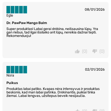
08/01/2026
Eglė
Dr. PawPaw Mango Balm
Super produktas! Labai gerai drėkina, neišsausina lūpų. Yra
gan riebus, tad ilgai išsilaiko ant lūpų, nereikia dažnai tepti.
Rekomenduoju!
(0)
(0)
02/01/2026
Nora
Puikus
Produktas labai patiko. Kvapas nėra intensyvus ir produktas
beskonis, kad man labai patinka. Drėkinantis, puikiai tinka
žiemai. Labai lengvas, užsitepus beveik nesijaučia.