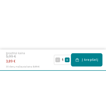
Įprastinė kaina
5,99 €
–
+
Į krepšelį
3,89 €
30 dienų mažiausia kaina: 
5,99 €