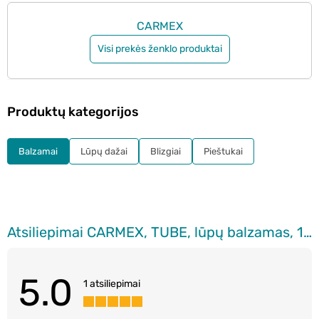
CARMEX
Visi prekės ženklo produktai
Produktų kategorijos
Balzamai
Lūpų dažai
Blizgiai
Pieštukai
Atsiliepimai CARMEX, TUBE, lūpų balzamas, 10 g.
5.0
1 atsiliepimai