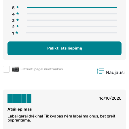
5
4
3
2
1
Palikti atsiliepimą
Filtruoti pagal nuotraukas
Naujausi
16/10/2020
Atsiliepimas
Labai gerai drėkina! Tik kvapas nėra labai malonus, bet greit
priprantama.