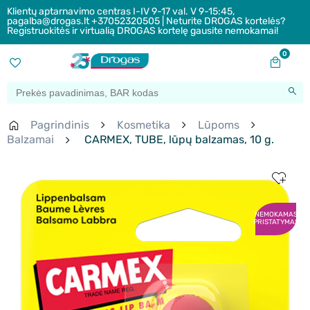
Klientų aptarnavimo centras I-IV 9-17 val. V 9-15:45,
pagalba@drogas.lt +37052320505 | Neturite DROGAS kortelės?
Registruokitės ir virtualią DROGAS kortelę gausite nemokamai!
0
Pagrindinis
Kosmetika
Lūpoms
Balzamai
CARMEX, TUBE, lūpų balzamas, 10 g.
NEMOKAMAS
PRISTATYMAS