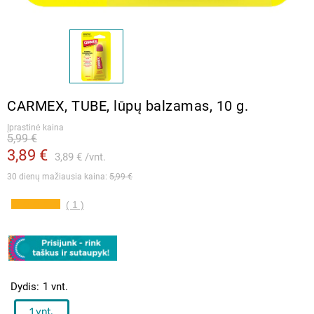
CARMEX, TUBE, lūpų balzamas, 10 g.
Įprastinė kaina
5,99 €
3,89 €
3,89 €
vnt.
30 dienų mažiausia kaina: 
5,99 €
( 1 )
Dydis
1 vnt.
1 vnt.