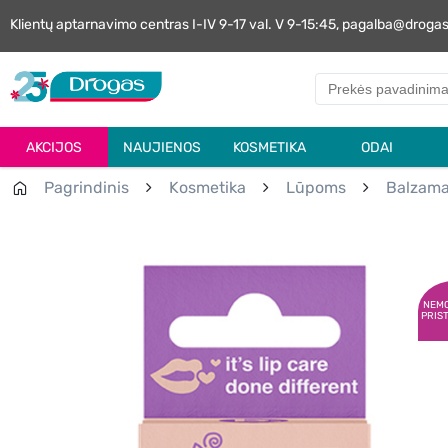
Klientų aptarnavimo centras I-IV 9-17 val. V 9-15:45, pagalba@droga
AKCIJOS
NAUJIENOS
KOSMETIKA
ODAI
Pagrindinis
Kosmetika
Lūpoms
Balzama
NEM
PRIS