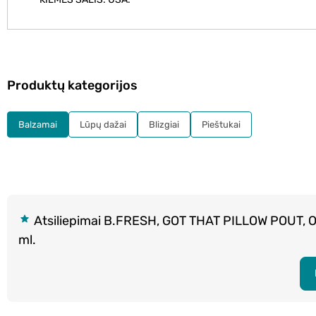
Produktų kategorijos
Balzamai
Lūpų dažai
Blizgiai
Pieštukai
Atsiliepimai B.FRESH, GOT THAT PILLOW POUT, O
ml.