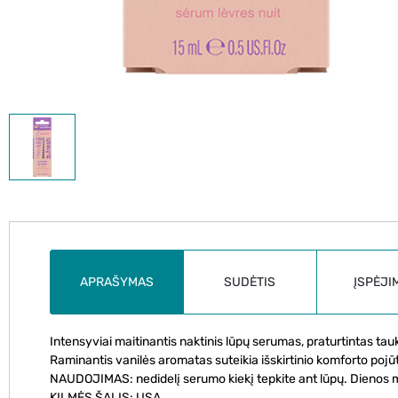
APRAŠYMAS
SUDĖTIS
ĮSPĖJI
Intensyviai maitinantis naktinis lūpų serumas, praturtintas tau
Raminantis vanilės aromatas suteikia išskirtinio komforto pojūt
NAUDOJIMAS: nedidelį serumo kiekį tepkite ant lūpų. Dienos met
KILMĖS ŠALIS: USA.