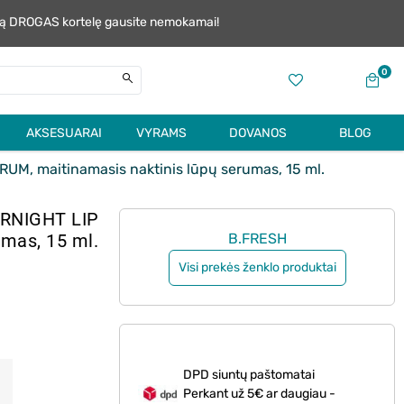
alią DROGAS kortelę gausite nemokamai!
0
AKSESUARAI
VYRAMS
DOVANOS
BLOG
M, maitinamasis naktinis lūpų serumas, 15 ml.
RNIGHT LIP
umas, 15 ml.
B.FRESH
Visi prekės ženklo produktai
DPD siuntų paštomatai
Perkant už 5€ ar daugiau -