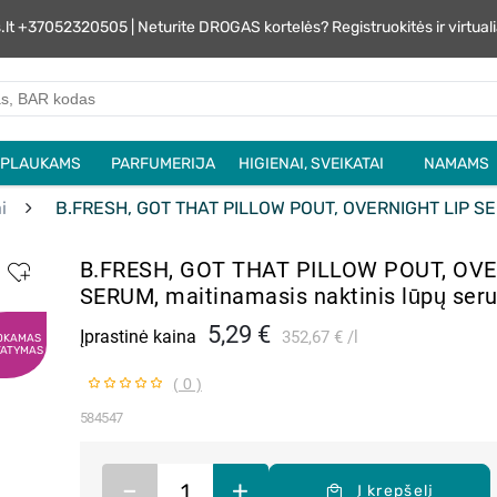
s.lt +37052320505 | Neturite DROGAS kortelės? Registruokitės ir virtu
PLAUKAMS
PARFUMERIJA
HIGIENAI, SVEIKATAI
NAMAMS
i
B.FRESH, GOT THAT PILLOW POUT, OVERNIGHT LIP SERU
B.FRESH, GOT THAT PILLOW POUT, OVE
SERUM, maitinamasis naktinis lūpų ser
5,29 €
Įprastinė kaina
352,67 €
l
OKAMAS
TATYMAS
( 0 )
584547
–
+
Į krepšelį