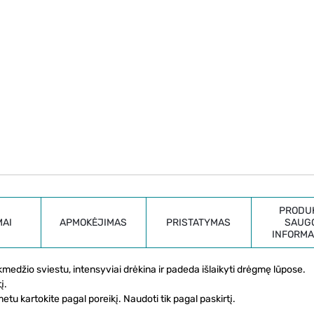
PRODU
MAI
APMOKĖJIMAS
PRISTATYMAS
SAUG
INFORMA
kmedžio sviestu, intensyviai drėkina ir padeda išlaikyti drėgmę lūpose.
į.
u kartokite pagal poreikį. Naudoti tik pagal paskirtį.