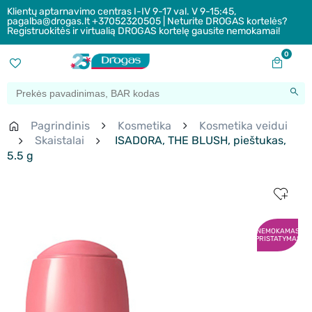
Klientų aptarnavimo centras I-IV 9-17 val. V 9-15:45,
pagalba@drogas.lt +37052320505 | Neturite DROGAS kortelės?
Registruokitės ir virtualią DROGAS kortelę gausite nemokamai!
0
Pagrindinis
Kosmetika
Kosmetika veidui
Skaistalai
ISADORA, THE BLUSH, pieštukas,
5.5 g
NEMOKAMAS
PRISTATYMAS