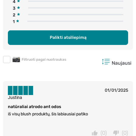
4
3
2
1
Palikti atsiliepimą
Filtruoti pagal nuotraukas
Naujausi
01/01/2025
Justina
natūraliai atrodo ant odos
iš visų blush produktų, šis labiausiai patiko
(0)
(0)