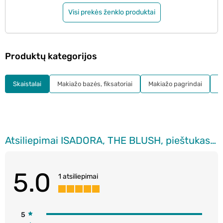
Visi prekės ženklo produktai
Produktų kategorijos
Skaistalai
Makiažo bazės, fiksatoriai
Makiažo pagrindai
B
Atsiliepimai ISADORA, THE BLUSH, pieštukas, 5.5 g
5.0
1 atsiliepimai
5