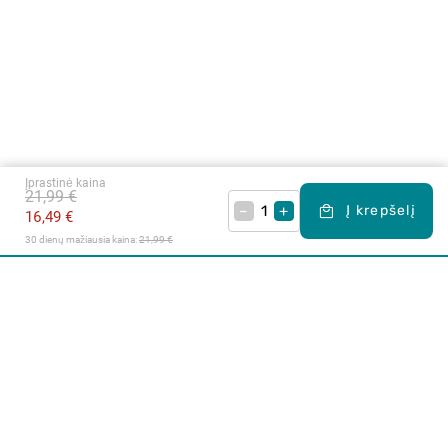
Įprastinė kaina
21,99 €
–
+
Į krepšelį
16,49 €
30 dienų mažiausia kaina: 
21,99 €
Apie mus