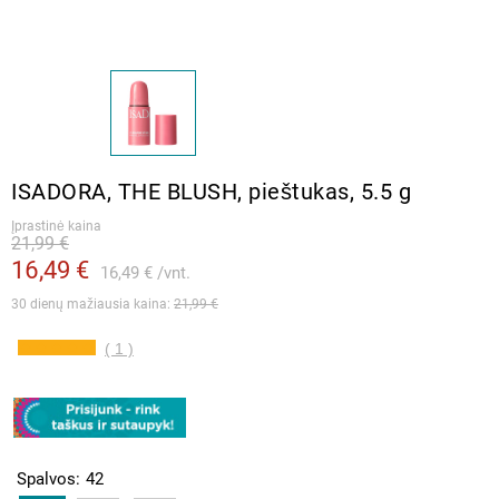
ISADORA, THE BLUSH, pieštukas, 5.5 g
Įprastinė kaina
21,99 €
16,49 €
16,49 €
vnt.
30 dienų mažiausia kaina: 
21,99 €
( 1 )
Spalvos
42