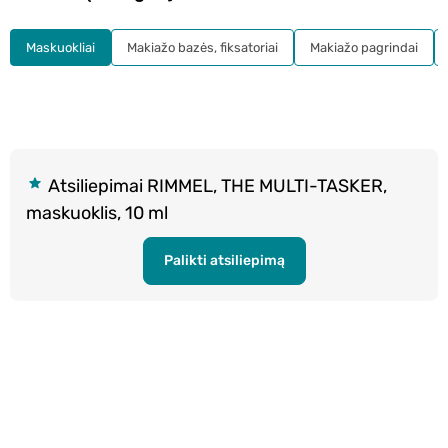
Maskuokliai
Makiažo bazės, fiksatoriai
Makiažo pagrindai
Atsiliepimai RIMMEL, THE MULTI-TASKER,
maskuoklis, 10 ml
Palikti atsiliepimą