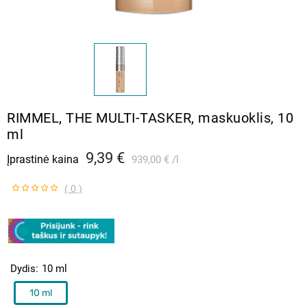
RIMMEL, THE MULTI-TASKER, maskuoklis, 10
ml
9,39 €
Įprastinė kaina
939,00 €
l
( 0 )
Dydis
10 ml
10 ml