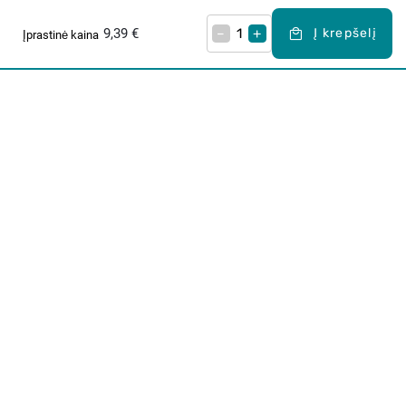
9,39 €
–
+
Į krepšelį
Įprastinė kaina
Apie mus
E. parduotuvė
Lojalumo programa
Klientų aptarnavimo centras