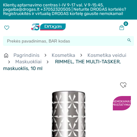
Klientų aptarnavimo centras I-IV 9-17 val. V 9-15:45,
pagalba@drogas.lt +37052320505 | Neturite DROGAS kortelės?
Registruokitės ir virtualią DROGAS kortelę gausite nemokamai!
0
Pagrindinis
Kosmetika
Kosmetika veidui
Maskuokliai
RIMMEL, THE MULTI-TASKER,
maskuoklis, 10 ml
NEMOKAMAS
PRISTATYMAS