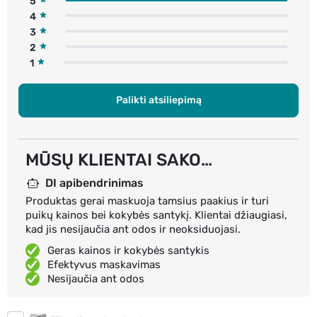
5
4
3
2
1
Palikti atsiliepimą
MŪSŲ KLIENTAI SAKO…
DI apibendrinimas
Produktas gerai maskuoja tamsius paakius ir turi
puikų kainos bei kokybės santykį. Klientai džiaugiasi,
kad jis nesijaučia ant odos ir neoksiduojasi.
Geras kainos ir kokybės santykis
Efektyvus maskavimas
Nesijaučia ant odos