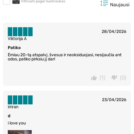
Filtruoti pagal nuotraukas
Naujausi
28/04/2026
Viktorija A
Patiko
Ėmiau 20-tą atspalvį, švesus ir neoksiduojasi, nesijaučia ant
odos, patiko pirksiu jį dar!
(1)
(0)
23/04/2026
imran
d
i love you