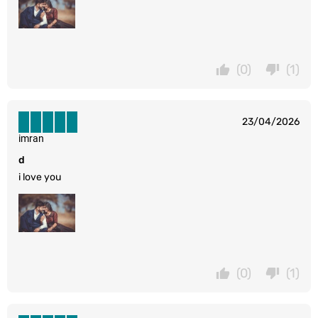
(0)
(1)
23/04/2026
imran
d
i love you
(0)
(1)