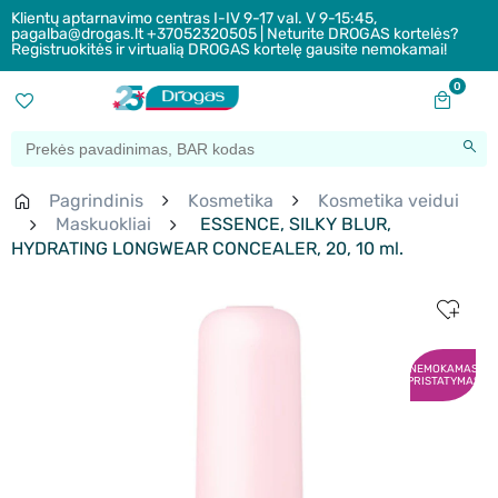
Klientų aptarnavimo centras I-IV 9-17 val. V 9-15:45,
pagalba@drogas.lt +37052320505 | Neturite DROGAS kortelės?
Registruokitės ir virtualią DROGAS kortelę gausite nemokamai!
0
Pagrindinis
Kosmetika
Kosmetika veidui
Maskuokliai
ESSENCE, SILKY BLUR,
HYDRATING LONGWEAR CONCEALER, 20, 10 ml.
NEMOKAMAS
PRISTATYMAS