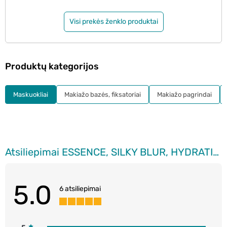
Visi prekės ženklo produktai
Produktų kategorijos
Maskuokliai
Makiažo bazės, fiksatoriai
Makiažo pagrindai
Atsiliepimai ESSENCE, SILKY BLUR, HYDRATING LONGWEAR CONCEALER, 20, 10 ml.
5.0
6 atsiliepimai