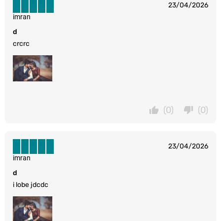
23/04/2026
imran
d
crcrc
(0)
(0)
23/04/2026
imran
d
i lobe jdcdc