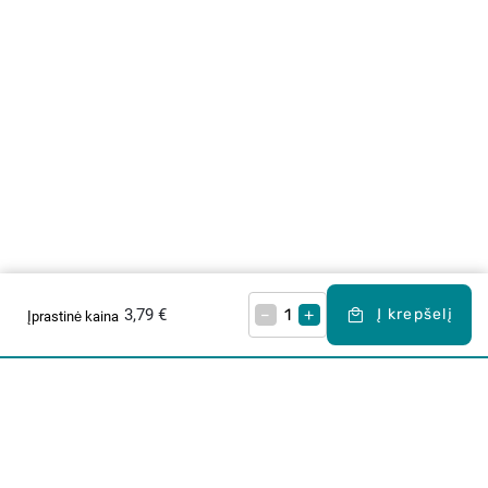
3,79 €
–
+
Į krepšelį
Įprastinė kaina