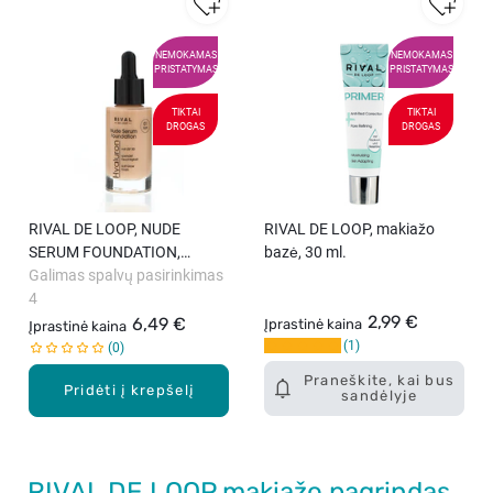
NEMOKAMAS
NEMOKAMAS
PRISTATYMAS
PRISTATYMAS
TIKTAI
TIKTAI
DROGAS
DROGAS
RIVAL DE LOOP, NUDE
RIVAL DE LOOP, makiažo
SERUM FOUNDATION,
bazė, 30 ml.
makiažo pagrindas, 30 ml.
Galimas spalvų pasirinkimas
4
2,99 €
6,49 €
Įprastinė kaina
Įprastinė kaina
1
0
Praneškite, kai bus
Pridėti į krepšelį
sandėlyje
RIVAL DE LOOP makiažo pagrindas