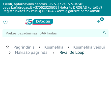
Klientų aptarnavimo centras I-IV 9-17 val. V 9-15:45,
pagalba@drogas.lt +37052320505 | Neturite DROGAS kortelės?
Registruokitės ir virtualią DROGAS kortelę gausite nemokamai!
0
Pagrindinis
Kosmetika
Kosmetika veidui
Makiažo pagrindai
Rival De Loop