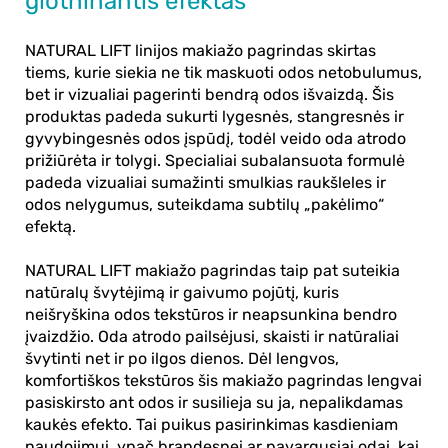
glotninantis efektas
NATURAL LIFT
linijos makiažo pagrindas skirtas
tiems, kurie siekia ne tik maskuoti odos netobulumus,
bet ir vizualiai pagerinti bendrą odos išvaizdą. Šis
produktas padeda sukurti lygesnės, stangresnės ir
gyvybingesnės odos įspūdį, todėl veido oda atrodo
prižiūrėta ir tolygi. Specialiai subalansuota formulė
padeda vizualiai sumažinti smulkias raukšleles ir
odos nelygumus, suteikdama subtilų „pakėlimo“
efektą.
NATURAL LIFT makiažo pagrindas
taip pat suteikia
natūralų švytėjimą ir gaivumo pojūtį, kuris
neišryškina odos tekstūros ir neapsunkina bendro
įvaizdžio. Oda atrodo pailsėjusi, skaisti ir natūraliai
švytinti net ir po ilgos dienos. Dėl lengvos,
komfortiškos tekstūros šis makiažo pagrindas lengvai
pasiskirsto ant odos ir susilieja su ja, nepalikdamas
kaukės efekto. Tai puikus pasirinkimas kasdieniam
naudojimui, ypač brandesnei ar pavargusiai odai, kai