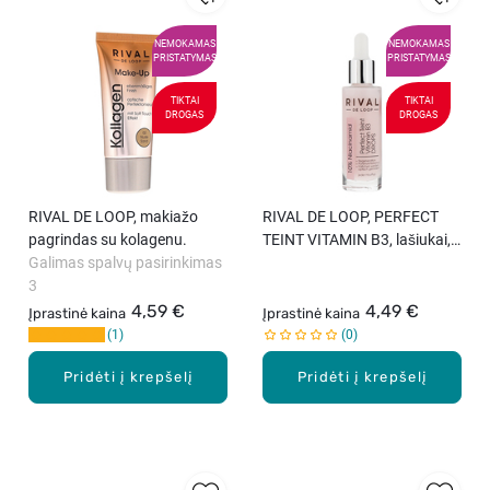
NEMOKAMAS
NEMOKAMAS
PRISTATYMAS
PRISTATYMAS
TIKTAI
TIKTAI
DROGAS
DROGAS
RIVAL DE LOOP, makiažo
RIVAL DE LOOP, PERFECT
pagrindas su kolagenu.
TEINT VITAMIN B3, lašiukai,
Galimas spalvų pasirinkimas
30 ml
3
4,59 €
4,49 €
Įprastinė kaina
Įprastinė kaina
1
0
Pridėti į krepšelį
Pridėti į krepšelį