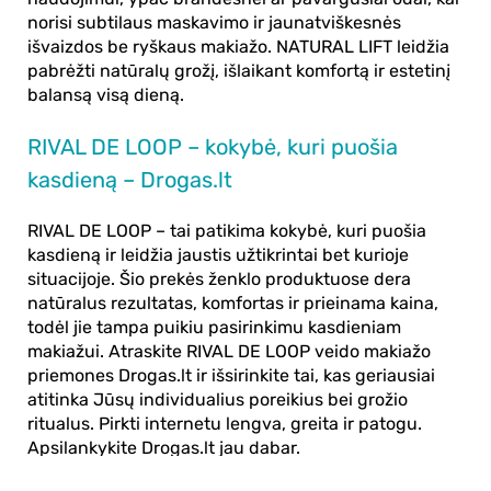
norisi subtilaus maskavimo ir jaunatviškesnės
išvaizdos be ryškaus makiažo. NATURAL LIFT leidžia
pabrėžti natūralų grožį, išlaikant komfortą ir estetinį
balansą visą dieną.
RIVAL DE LOOP – kokybė, kuri puošia
kasdieną – Drogas.lt
RIVAL DE LOOP
– tai patikima kokybė, kuri puošia
kasdieną ir leidžia jaustis užtikrintai bet kurioje
situacijoje. Šio prekės ženklo produktuose dera
natūralus rezultatas, komfortas ir prieinama kaina,
todėl jie tampa puikiu pasirinkimu kasdieniam
makiažui. Atraskite RIVAL DE LOOP veido makiažo
priemones
Drogas.lt
ir išsirinkite tai, kas geriausiai
atitinka Jūsų individualius poreikius bei grožio
ritualus. Pirkti internetu lengva, greita ir patogu.
Apsilankykite Drogas.lt jau dabar.