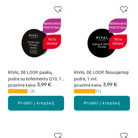
NEMOKAMAS
NEMOKAMAS
PRISTATYMAS
PRISTATYMAS
TIKTAI
TIKTAI
DROGAS
DROGAS
RIVAL DE LOOP, paakių
RIVAL DE LOOP, fiksuojamoji
pudra su kofermentu Q10, 1
pudra, 1 vnt.
3,99 €
3,99 €
vnt.
Įprastinė kaina
Įprastinė kaina
2
1
Pridėti į krepšelį
Pridėti į krepšelį