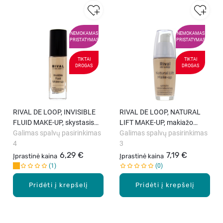
NEMOKAMAS
NEMOKAMAS
PRISTATYMAS
PRISTATYMAS
TIKTAI
TIKTAI
DROGAS
DROGAS
RIVAL DE LOOP, INVISIBLE
RIVAL DE LOOP, NATURAL
FLUID MAKE-UP, skystasis
LIFT MAKE-UP, makiažo
makiažo pagrindas, 30 ml
Galimas spalvų pasirinkimas
pagrindas, 30 ml
Galimas spalvų pasirinkimas
4
3
6,29 €
7,19 €
Įprastinė kaina
Įprastinė kaina
1
0
Pridėti į krepšelį
Pridėti į krepšelį