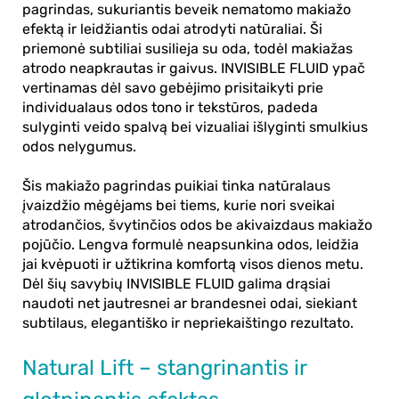
pagrindas, sukuriantis beveik nematomo makiažo
efektą ir leidžiantis odai atrodyti natūraliai. Ši
priemonė subtiliai susilieja su oda, todėl makiažas
atrodo neapkrautas ir gaivus. INVISIBLE FLUID ypač
vertinamas dėl savo gebėjimo prisitaikyti prie
individualaus odos tono ir tekstūros, padeda
sulyginti veido spalvą bei vizualiai išlyginti smulkius
odos nelygumus.
Šis makiažo pagrindas puikiai tinka natūralaus
įvaizdžio mėgėjams bei tiems, kurie nori sveikai
atrodančios, švytinčios odos be akivaizdaus makiažo
pojūčio. Lengva formulė neapsunkina odos, leidžia
jai kvėpuoti ir užtikrina komfortą visos dienos metu.
Dėl šių savybių INVISIBLE FLUID galima drąsiai
naudoti net jautresnei ar brandesnei odai, siekiant
subtilaus, elegantiško ir nepriekaištingo rezultato.
Natural Lift – stangrinantis ir