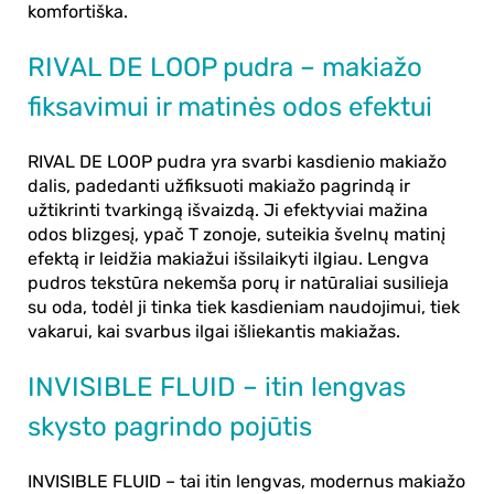
komfortiška.
RIVAL DE LOOP pudra – makiažo
fiksavimui ir matinės odos efektui
RIVAL DE LOOP pudra
yra svarbi kasdienio makiažo
dalis, padedanti užfiksuoti makiažo pagrindą ir
užtikrinti tvarkingą išvaizdą. Ji efektyviai mažina
odos blizgesį, ypač T zonoje, suteikia švelnų matinį
efektą ir leidžia makiažui išsilaikyti ilgiau. Lengva
pudros tekstūra nekemša porų ir natūraliai susilieja
su oda, todėl ji tinka tiek kasdieniam naudojimui, tiek
vakarui, kai svarbus ilgai išliekantis makiažas.
INVISIBLE FLUID – itin lengvas
skysto pagrindo pojūtis
INVISIBLE FLUID – tai itin lengvas, modernus makiažo