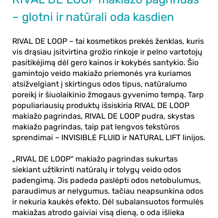
– glotni ir natūrali oda kasdien
RIVAL DE LOOP
– tai kosmetikos prekės ženklas, kuris
vis drąsiau įsitvirtina grožio rinkoje ir pelno vartotojų
pasitikėjimą dėl gero kainos ir kokybės santykio. Šio
gamintojo veido makiažo priemonės yra kuriamos
atsižvelgiant į skirtingus odos tipus, natūralumo
poreikį ir šiuolaikinio žmogaus gyvenimo tempą. Tarp
populiariausių produktų išsiskiria
RIVAL DE LOOP
makiažo pagrindas, RIVAL DE LOOP pudra, skystas
makiažo pagrindas
, taip pat lengvos tekstūros
sprendimai –
INVISIBLE FLUID
ir
NATURAL LIFT
linijos.
„RIVAL DE LOOP“ makiažo pagrindas sukurtas
siekiant užtikrinti natūralų ir tolygų veido odos
padengimą. Jis padeda paslėpti odos netobulumus,
paraudimus ar nelygumus, tačiau neapsunkina odos
ir nekuria kaukės efekto. Dėl subalansuotos formulės
makiažas atrodo gaiviai visą dieną, o oda išlieka