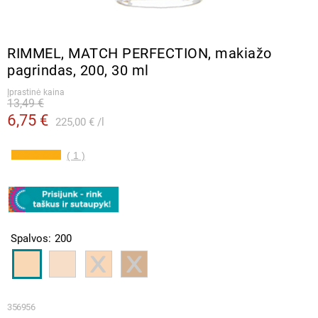
RIMMEL, MATCH PERFECTION, makiažo
pagrindas, 200, 30 ml
Įprastinė kaina
13,49 €
6,75 €
225,00 €
l
( 1 )
Spalvos
200
356956