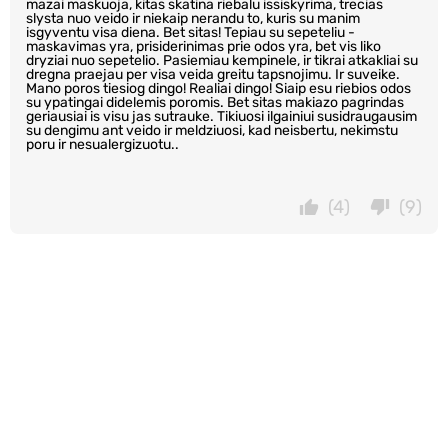
mazai maskuoja, kitas skatina riebalu issiskyrima, trecias
slysta nuo veido ir niekaip nerandu to, kuris su manim
isgyventu visa diena. Bet sitas! Tepiau su sepeteliu -
maskavimas yra, prisiderinimas prie odos yra, bet vis liko
dryziai nuo sepetelio. Pasiemiau kempinele, ir tikrai atkakliai su
dregna praejau per visa veida greitu tapsnojimu. Ir suveike.
Mano poros tiesiog dingo! Realiai dingo! Siaip esu riebios odos
su ypatingai didelemis poromis. Bet sitas makiazo pagrindas
geriausiai is visu jas sutrauke. Tikiuosi ilgainiui susidraugausim
su dengimu ant veido ir meldziuosi, kad neisbertu, nekimstu
poru ir nesualergizuotu..
(4)
(9)