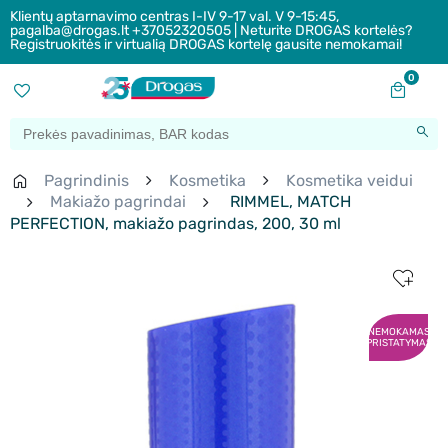
Klientų aptarnavimo centras I-IV 9-17 val. V 9-15:45,
pagalba@drogas.lt +37052320505 | Neturite DROGAS kortelės?
Registruokitės ir virtualią DROGAS kortelę gausite nemokamai!
0
Pagrindinis
Kosmetika
Kosmetika veidui
Makiažo pagrindai
RIMMEL, MATCH
PERFECTION, makiažo pagrindas, 200, 30 ml
NEMOKAMAS
PRISTATYMAS