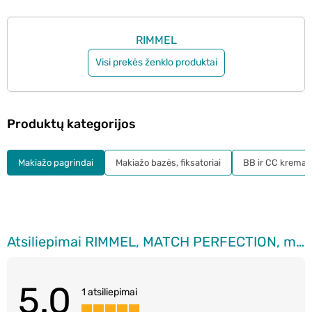
RIMMEL
Visi prekės ženklo produktai
Produktų kategorijos
Makiažo pagrindai
Makiažo bazės, fiksatoriai
BB ir CC kremai
Atsiliepimai RIMMEL, MATCH PERFECTION, makiažo pagrindas, 200, 30 ml
5.0
1 atsiliepimai