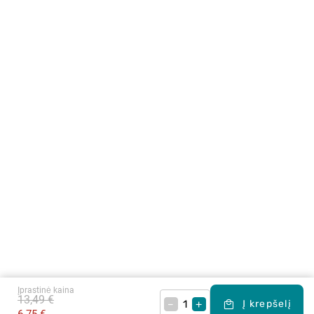
Įprastinė kaina
13,49 €
–
+
Į krepšelį
6,75 €