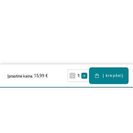
15,99 €
–
+
Į krepšelį
Įprastinė kaina