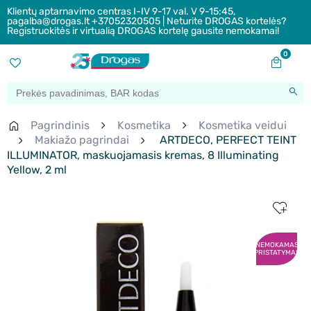
Klientų aptarnavimo centras I-IV 9-17 val. V 9-15:45,
pagalba@drogas.lt +37052320505 | Neturite DROGAS kortelės?
Registruokitės ir virtualią DROGAS kortelę gausite nemokamai!
0
Pagrindinis
Kosmetika
Kosmetika veidui
Makiažo pagrindai
ARTDECO, PERFECT TEINT
ILLUMINATOR, maskuojamasis kremas, 8 Illuminating
Yellow, 2 ml
NEMOKAMAS
PRISTATYMAS