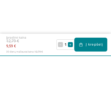
Įprastinė kaina
12,79 €
–
+
Į krepšelį
9,59 €
30 dienų mažiausia kaina: 
12,79 €
Apie mus