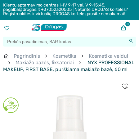
Klientų aptarnavimo centras I-IV 9-17 val. V 9-15:45,
pagalba@drogas.lt +37052320505 | Neturite DROGAS kortelės?
Registruokitės ir virtualią DROGAS kortelę gausite nemokamai!
0
Pagrindinis
Kosmetika
Kosmetika veidui
Makiažo bazės, fiksatoriai
NYX PROFESSIONAL
MAKEUP, FIRST BASE, purškiama makiažo bazė, 60 ml