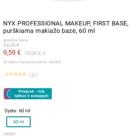
NYX PROFESSIONAL MAKEUP, FIRST BASE,
purškiama makiažo bazė, 60 ml
Įprastinė kaina
12,79 €
9,59 €
159,83 €
l
30 dienų mažiausia kaina: 
12,79 €
( 0 )
Dydis
60 ml
60 ml
390850