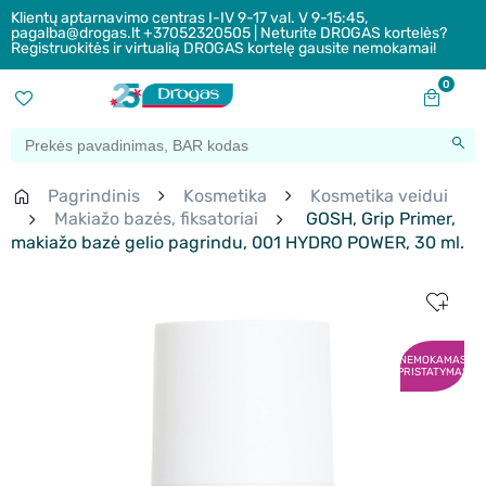
Klientų aptarnavimo centras I-IV 9-17 val. V 9-15:45,
pagalba@drogas.lt +37052320505 | Neturite DROGAS kortelės?
Registruokitės ir virtualią DROGAS kortelę gausite nemokamai!
0
Pagrindinis
Kosmetika
Kosmetika veidui
Makiažo bazės, fiksatoriai
GOSH, Grip Primer,
makiažo bazė gelio pagrindu, 001 HYDRO POWER, 30 ml.
NEMOKAMAS
PRISTATYMAS