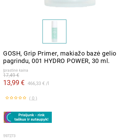
GOSH, Grip Primer, makiažo bazė gelio
pagrindu, 001 HYDRO POWER, 30 ml.
Įprastinė kaina
17,49 €
13,99 €
466,33 €
l
( 0 )
597273