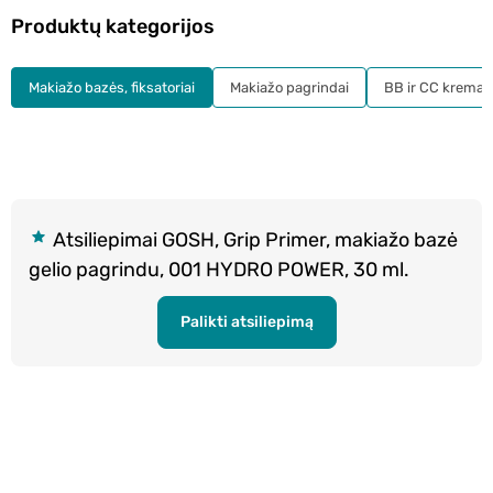
Produktų kategorijos
Makiažo bazės, fiksatoriai
Makiažo pagrindai
BB ir CC kremai
Atsiliepimai GOSH, Grip Primer, makiažo bazė
gelio pagrindu, 001 HYDRO POWER, 30 ml.
Palikti atsiliepimą