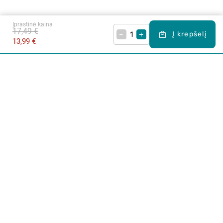
Įprastinė kaina
17,49 €
–
+
Į krepšelį
13,99 €
Apie mus
E. parduotuvė
Lojalumo programa