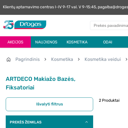
Klientų aptarnavimo centras I-IV 9-17 val. V 9-15:45, pagalba@droga
AKCIJOS
NAUJIENOS
KOSMETIKA
ODAI
Pagrindinis
Kosmetika
Kosmetika veidui
ARTDECO Makiažo Bazės,
Fiksatoriai
2 Produktai
Išvalyti filtrus
PREKĖS ŽENKLAS