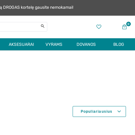
alią DROGAS kortelę gausite nemokamai!
0
AKSESUARAI
VYRAMS
DOVANOS
BLOG