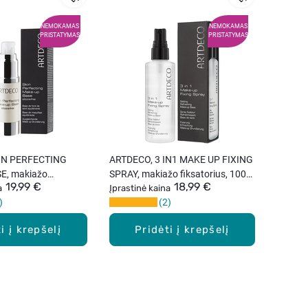
NEMOKAMAS
NEMOKAMAS
PRISTATYMAS
PRISTATYMAS
IN PERFECTING
ARTDECO, 3 IN1 MAKE UP FIXING
E, makiažo
SPRAY, makiažo fiksatorius, 100
19,99 €
18,99 €
 ml
a
ml
Įprastinė kaina
2
i į krepšelį
Pridėti į krepšelį