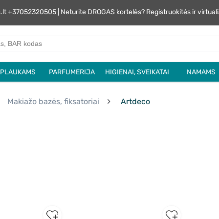
s.lt +37052320505 | Neturite DROGAS kortelės? Registruokitės ir virtu
PLAUKAMS
PARFUMERIJA
HIGIENAI, SVEIKATAI
NAMAMS
Makiažo bazės, fiksatoriai
Artdeco