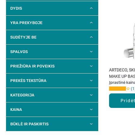
DYDIS
YRA PREKYBOJE
SUDĖTYJE BE
SPALVOS
PRIEŽIŪRA IR POVEIKIS
ARTDECO, SK
MAKE UP BAS
PREKĖS TEKSTŪRA
pagrindas, 15
Įprastinė kain
1
KATEGORIJA
Pridėt
KAINA
BŪKLĖ IR PASKIRTIS