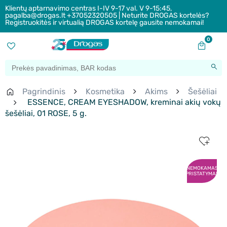
Klientų aptarnavimo centras I-IV 9-17 val. V 9-15:45,
pagalba@drogas.lt +37052320505 | Neturite DROGAS kortelės?
Registruokitės ir virtualią DROGAS kortelę gausite nemokamai!
0
Pagrindinis
Kosmetika
Akims
Šešėliai
ESSENCE, CREAM EYESHADOW, kreminai akių vokų
šešėliai, 01 ROSE, 5 g.
NEMOKAMAS
PRISTATYMAS