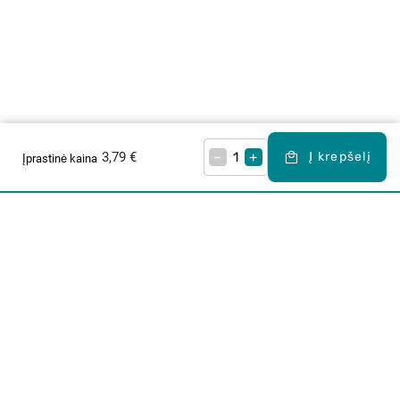
3,79 €
–
+
Į krepšelį
Įprastinė kaina
Apie mus