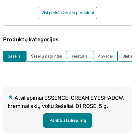
Visi prekės ženklo produktai
Produktų kategorijos
Šešėliai
Šešėlių pagrindai
Pieštukai
Apvadai
Blakst
Atsiliepimai ESSENCE, CREAM EYESHADOW,
kreminai akių vokų šešėliai, 01 ROSE, 5 g.
Palikti atsiliepimą