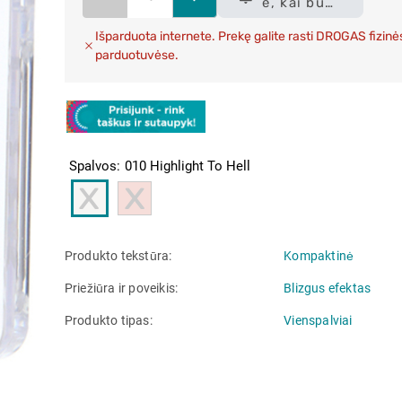
e, kai bus
sandėlyje
Išparduota internete. Prekę galite rasti DROGAS fizinė
parduotuvėse.
Spalvos
010 Highlight To Hell
Produkto tekstūra
Kompaktinė
Priežiūra ir poveikis
Blizgus efektas
Produkto tipas
Vienspalviai