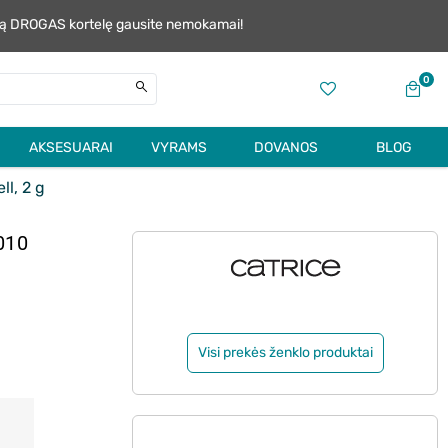
alią DROGAS kortelę gausite nemokamai!
0
AKSESUARAI
VYRAMS
DOVANOS
BLOG
ll, 2 g
010
Visi prekės ženklo produktai