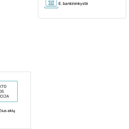
E. bankininkystė
KTO
OS
CIJA
čius akių