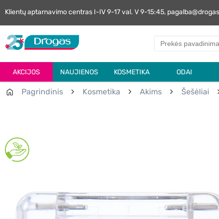
Klientų aptarnavimo centras I-IV 9-17 val. V 9-15:45, pagalba@droga
AKCIJOS
NAUJIENOS
KOSMETIKA
ODAI
Pagrindinis
Kosmetika
Akims
Šešėliai