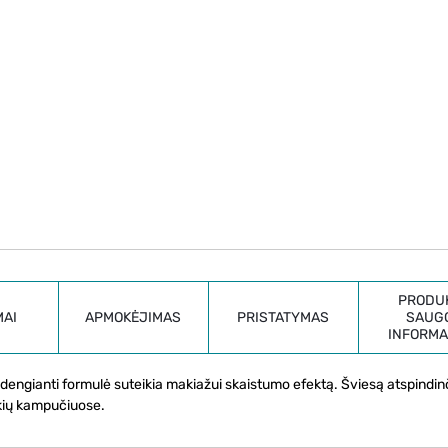
PRODU
MAI
APMOKĖJIMAS
PRISTATYMAS
SAUG
INFORMA
besidengianti formulė suteikia makiažui skaistumo efektą. Šviesą atspindin
akių kampučiuose.