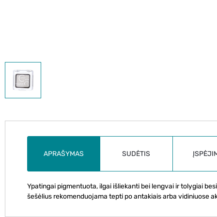
APRAŠYMAS
SUDĖTIS
ĮSPĖJI
Ypatingai pigmentuota, ilgai išliekanti bei lengvai ir tolygiai 
šešėlius rekomenduojama tepti po antakiais arba vidiniuose 