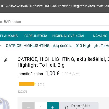
s.lt +37052320505 | Neturite DROGAS kortelės? Registruokitės ir virtu
PLAUKAMS
PARFUMERIJA
HIGIENAI, SVEIKATAI
NAMAMS
CATRICE, HIGHLIGHTING, akių šešėliai, 010 Highlight To He
CATRICE, HIGHLIGHTING, akių šešėliai, 
Highlight To Hell, 2 g
1,00 €
Įprastinė kaina
1,00 €
vnt.
( 2 )
329376
Praneškit
–
+