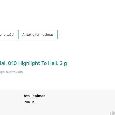
ienų tušai
Antakių formavimas
i, 010 Highlight To Hell, 2 g
pagal nuotraukas
Atsiliepimas
Puikūs!