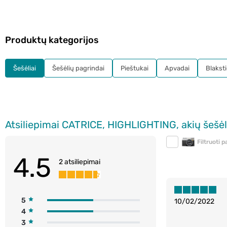
Produktų kategorijos
Šešėliai
Šešėlių pagrindai
Pieštukai
Apvadai
Blakst
Atsiliepimai CATRICE, HIGHLIGHTING, akių šešėlia
Filtruoti 
4.5
2 atsiliepimai
5
10/02/2022
4
3