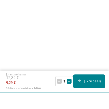
Įprastinė kaina
12,39 €
–
+
Į krepšelį
9,29 €
30 dienų mažiausia kaina: 
9,29 €