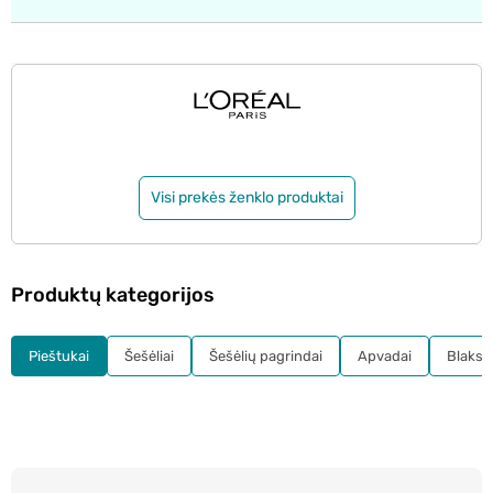
Visi prekės ženklo produktai
Produktų kategorijos
Pieštukai
Šešėliai
Šešėlių pagrindai
Apvadai
Blakst