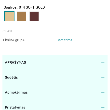
Spalvos
014 SOFT GOLD
613401
Tikslinė grupė
Moterims
APRAŠYMAS
Sudėtis
Apmokėjimas
Pristatymas