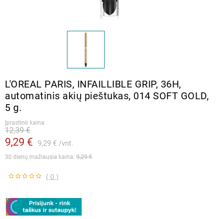
L'OREAL PARIS, INFAILLIBLE GRIP, 36H,
automatinis akių pieštukas, 014 SOFT GOLD,
5 g.
Įprastinė kaina
12,39 €
9,29 €
9,29 €
vnt.
30 dienų mažiausia kaina: 
9,29 €
( 0 )