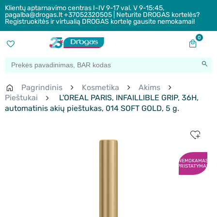
Klientų aptarnavimo centras I-IV 9-17 val. V 9-15:45,
pagalba@drogas.lt +37052320505 | Neturite DROGAS kortelės?
Registruokitės ir virtualią DROGAS kortelę gausite nemokamai!
0
Pagrindinis
Kosmetika
Akims
Pieštukai
L'OREAL PARIS, INFAILLIBLE GRIP, 36H,
automatinis akių pieštukas, 014 SOFT GOLD, 5 g.
NEMOKAMAS
PRISTATYMAS