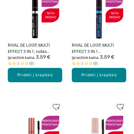
PRISTATYMAS
PRISTATYMAS
TIKTAI
TIKTAI
DROGAS
DROGAS
RIVAL DE LOOP, MULTI
RIVAL DE LOOP, MULTI
EFFECT 3 IN 1, rudas
EFFECT 3 IN 1
3,59 €
3,59 €
blakstienų tušas, 13 ml
Įprastinė kaina
WATERPROOF, juodas
Įprastinė kaina
0
0
blakstienų tušas, 13 ml
Pridėti į krepšelį
Pridėti į krepšelį
NEMOKAMAS
NEMOKAMAS
PRISTATYMAS
PRISTATYMAS