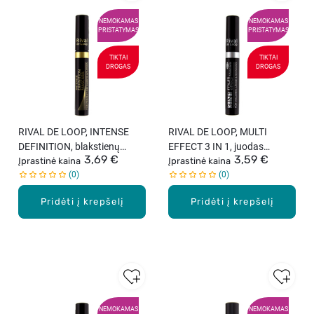
NEMOKAMAS
NEMOKAMAS
PRISTATYMAS
PRISTATYMAS
TIKTAI
TIKTAI
DROGAS
DROGAS
RIVAL DE LOOP, INTENSE
RIVAL DE LOOP, MULTI
DEFINITION, blakstienų
EFFECT 3 IN 1, juodas
3,69 €
3,59 €
tušas, juodas, 8 ml
Įprastinė kaina
blakstienų tušas, 13 ml
Įprastinė kaina
0
0
Pridėti į krepšelį
Pridėti į krepšelį
NEMOKAMAS
NEMOKAMAS