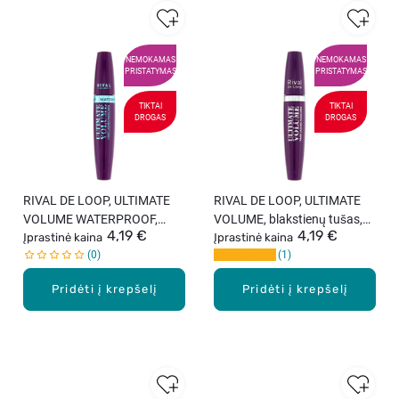
NEMOKAMAS
NEMOKAMAS
PRISTATYMAS
PRISTATYMAS
TIKTAI
TIKTAI
DROGAS
DROGAS
RIVAL DE LOOP, ULTIMATE
RIVAL DE LOOP, ULTIMATE
VOLUME WATERPROOF,
VOLUME, blakstienų tušas,
4,19 €
4,19 €
blakstienų tušas, juodas, 10
Įprastinė kaina
juodas, 10 ml
Įprastinė kaina
0
1
ml
Pridėti į krepšelį
Pridėti į krepšelį