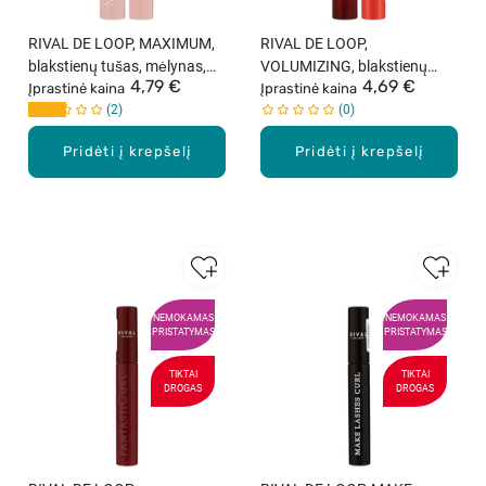
RIVAL DE LOOP, MAXIMUM,
RIVAL DE LOOP,
blakstienų tušas, mėlynas,
VOLUMIZING, blakstienų
4,79 €
4,69 €
13 ml
Įprastinė kaina
tušas, juodas, 13 ml
Įprastinė kaina
2
0
Pridėti į krepšelį
Pridėti į krepšelį
NEMOKAMAS
NEMOKAMAS
PRISTATYMAS
PRISTATYMAS
TIKTAI
TIKTAI
DROGAS
DROGAS