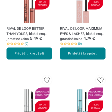
TIKTAI
TIKTAI
DROGAS
DROGAS
RIVAL DE LOOP, BETTER
RIVAL DE LOOP, MAXIMUM
THAN YOURS, blakstienų
EYES & LASHES, blakstienų
5,49 €
4,79 €
tušas, juodas, 8 ml
Įprastinė kaina
tušas, juodas, 13 ml
Įprastinė kaina
0
0
Pridėti į krepšelį
Pridėti į krepšelį
NEMOKAMAS
NEMOKAMAS
PRISTATYMAS
PRISTATYMAS
TIKTAI
TIKTAI
DROGAS
DROGAS