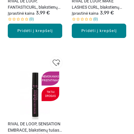
RIVAL DE LOOP,
RIVAL DE LOOP, MAKE
FANTASTICURL, blakstienų
LASHES CURL, blakstienų
3,99 €
3,99 €
tušas, juodas.
Įprastinė kaina
tušas.
Įprastinė kaina
0
0
Pridėti į krepšelį
Pridėti į krepšelį
NEMOKAMAS
PRISTATYMAS
TIKTAI
DROGAS
RIVAL DE LOOP, SENSATION
EMBRACE, blakstienų tušas,