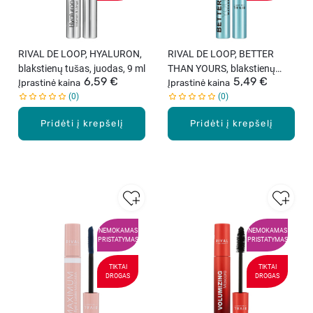
RIVAL DE LOOP, HYALURON,
RIVAL DE LOOP, BETTER
blakstienų tušas, juodas, 9 ml
THAN YOURS, blakstienų
6,59 €
5,49 €
Įprastinė kaina
tušas, atsparus vandeniui,
Įprastinė kaina
0
0
juodas, 8 ml
Pridėti į krepšelį
Pridėti į krepšelį
NEMOKAMAS
NEMOKAMAS
PRISTATYMAS
PRISTATYMAS
TIKTAI
TIKTAI
DROGAS
DROGAS