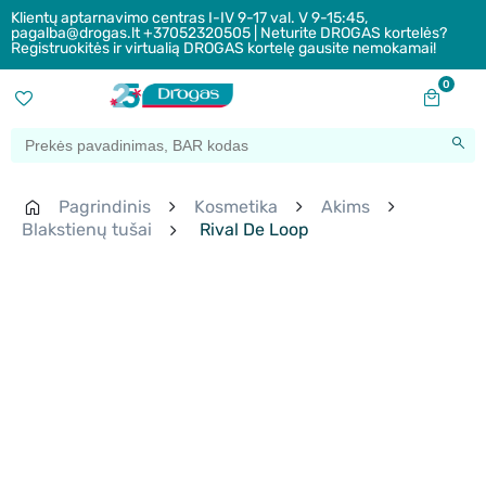
Klientų aptarnavimo centras I-IV 9-17 val. V 9-15:45,
pagalba@drogas.lt +37052320505 | Neturite DROGAS kortelės?
Registruokitės ir virtualią DROGAS kortelę gausite nemokamai!
0
Pagrindinis
Kosmetika
Akims
Blakstienų tušai
Rival De Loop