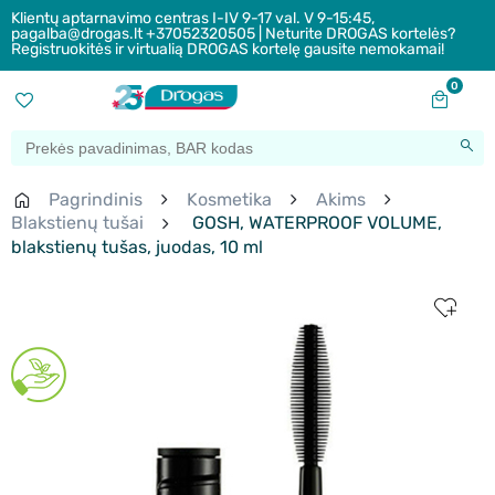
Klientų aptarnavimo centras I-IV 9-17 val. V 9-15:45,
pagalba@drogas.lt +37052320505 | Neturite DROGAS kortelės?
Registruokitės ir virtualią DROGAS kortelę gausite nemokamai!
0
Pagrindinis
Kosmetika
Akims
Blakstienų tušai
GOSH, WATERPROOF VOLUME,
blakstienų tušas, juodas, 10 ml