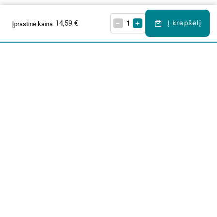
14,59 €
–
+
Į krepšelį
Įprastinė kaina
Apie mus
E. parduotuvė
Lojalumo programa