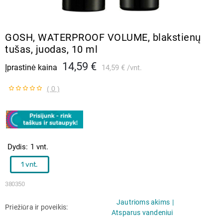
GOSH, WATERPROOF VOLUME, blakstienų
tušas, juodas, 10 ml
14,59 €
Įprastinė kaina
14,59 €
vnt.
( 0 )
Dydis
1 vnt.
1 vnt.
380350
Jautrioms akims
Priežiūra ir poveikis
Atsparus vandeniui