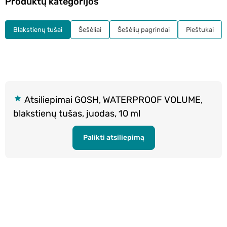
Produktų kategorijos
Blakstienų tušai
Šešėliai
Šešėlių pagrindai
Pieštukai
Atsiliepimai GOSH, WATERPROOF VOLUME,
blakstienų tušas, juodas, 10 ml
Palikti atsiliepimą